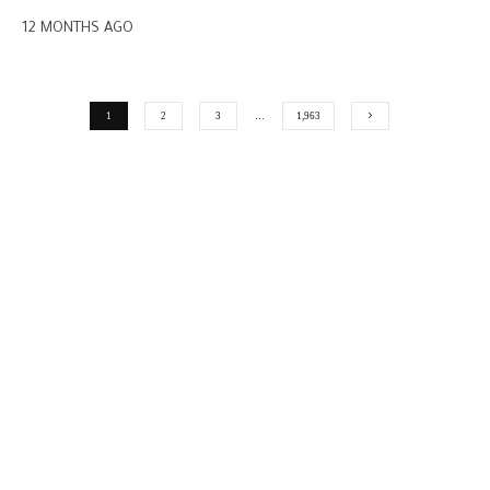
12 MONTHS AGO
1
2
3
…
1,963