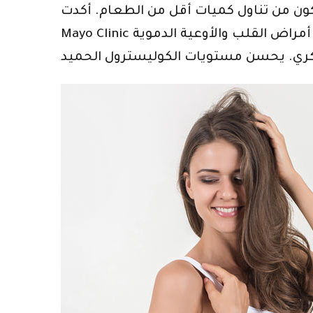
كون من تناول كميات أقل من الطعام. أكدت
Mayo Clinic أن أسلوب حياة الكيتو يمكن أن يكون له تأثير صحي على الحالات الصحية الخطيرة ، مثل أمراض القلب والأوعية الدموية