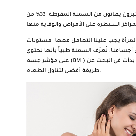
يستمر وباء السمنة في الولايات المتحدة في الارتفاع. لدينا 38٪ من السكان البالغين يعتبرون يعانون من السمنة المفرطة. 33٪ من
بالمرأة يجب علينا التعامل معها. مستويات
جسامنا. تُعرّف السمنة طبياً بأنها تحتوي
على مؤشر جسم (BMI) يزيد عن 30٪. أنا شخصياً اتبعت نظامًا غذائيًا طوال حياتي تقريبًا. لقد تجاوزت سن الخمسين الآن. بدأت في البحث عن
طريقة أفضل لتناول الطعام.