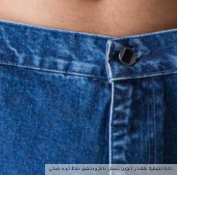
إجابة حقيقية لفقدان الوزن بشكل دائم وتحقيق نمط حياة صحي