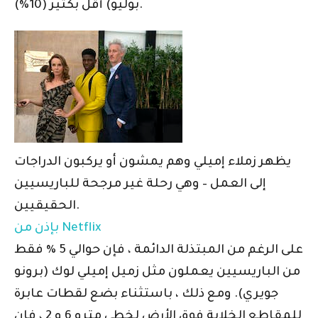
بوليو) أقل بكثير (10٪).
يظهر زملاء إميلي وهم يمشون أو يركبون الدراجات
إلى العمل – وهي رحلة غير مرجحة للباريسيين
الحقيقيين.
بإذن من Netflix
على الرغم من المبتذلة الدائمة ، فإن حوالي 5 ٪ فقط
من الباريسيين يعملون مثل زميل إميلي لوك (برونو
جويري). ومع ذلك ، باستثناء بضع لقطات عابرة
للمقاطع الخلابة فوق الأرض لخطي مترو 6 و 2 ، فإن