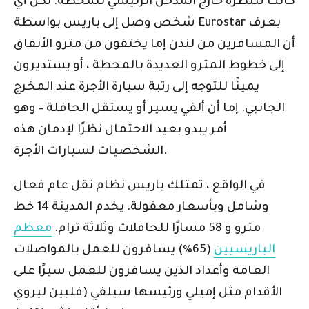
كانت تنتظره خارج المدخل الرئيسي للمحطة. لكن أي
شخص وصل إلى باريس بواسطة Eurostar يعرف
أن المسافرين من لندن إما يختفون من مترو الأنفاق
إلى خطوط المترو العديدة بالمحطة ، أو يستديرون
يمينًا للتوجه إلى رتبة سيارة الأجرة عند المخرج
الجانبي. إما أن ألفي يسير أو يستقل الحافلة – وهو
أمر يبدو بعيد الاحتمال نظرًا لإدمان هذه
الشخصيات لسيارات الأجرة.
في الواقع ، تمتلك باريس نظام نقل عام فعال
وشامل وبأسعار معقولة. يخدم المدينة 14 خط
مترو و 58 مسارًا للحافلات وثلاثة ترام.
معظم
الباريسيين
(65٪) يسافرون للعمل بالمواصلات
العامة وأعداد الذين يسافرون للعمل سيرًا على
الأقدام مثل إميلي ورئيسها سيلفي (فلبين ليروي