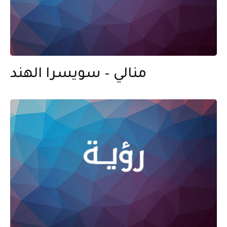
منالي – سويسرا الهند