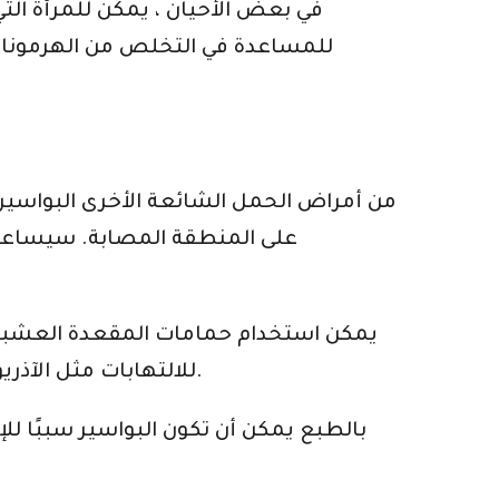
في بعض الأحيان ، يمكن للمرأة ال
للمساعدة في التخلص من الهرمونات ا
من أمراض الحمل الشائعة الأخرى البواسير
على المنطقة المصابة. سيساعد 
يمكن استخدام حمامات المقعدة العشبية
للالتهابات مثل الآذريون واليارو والشوفان والبابونج. يمكن أيضًا استخدام هذه الأعشاب في المرهم وتطبيقها موضعياً.
بالطبع يمكن أن تكون البواسير سببًا لل