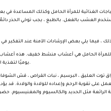
جات الغذائية للمرأة الحامل وكذلك المساعدة في بع
تخدم العشب بالفعل. بالطبع ، يجب توخي الحذر دائم
للمرأة الحامل هي أعشاب منشط خفيف. هذه أعشاب ت
يوميًا لتغذية المرأة الحامل وتزويدها بالاحتياجات الغذائية.
توت العليق ، البرسيم ، نبات القراص ، قش الشوفان ، 
 على تقوية الرحم وإعداده للولادة والولادة. قد يؤدي
ية الرائعة مثل الحديد والكالسيوم والمغنيسيوم. ح