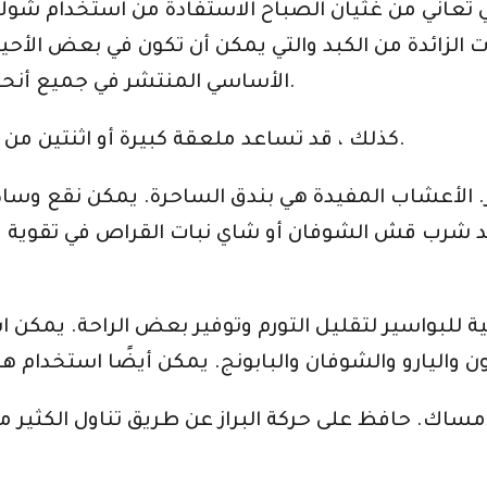
تي تعاني من غثيان الصباح الاستفادة من استخدام ش
لزائدة من الكبد والتي يمكن أن تكون في بعض الأحيان
الأساسي المنتشر في جميع أنحاء الغرفة أن يهدئ المعدة المضطربة أيضًا.
كذلك ، قد تساعد ملعقة كبيرة أو اثنتين من شاي جذر الزنجبيل في تخفيف غثيان الصباح.
. الأعشاب المفيدة هي بندق الساحرة. يمكن نقع وسا
شرب قش الشوفان أو شاي نبات القراص في تقوية وت
 للبواسير لتقليل التورم وتوفير بعض الراحة. يمك
إمساك. حافظ على حركة البراز عن طريق تناول الكثير م