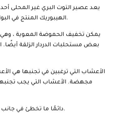
يعد عصير التوت البري غير المحلى أحد
الهيبوريك المنتج في البول من عصير التوت البري يمنع في الواقع نمو البكتيريا ويمنع البكتيريا من الالتصاق ببطانة المثانة.
يمكن تخفيف الحموضة المعوية ، وهي 
بعض مستحلبات الدردار الزلقة أيضًا. ال
الأعشاب التي ترغبين في تجنبها هي الأ
مجهضة. الأعشاب التي يجب تجنبها هي 
دائمًا ما تخطئ في جانب الحذر وإذا لم تكن متأكدًا من استخدام عشب ، فاستشر أخصائي أعشاب مدرب أو تجنب استخدامه.