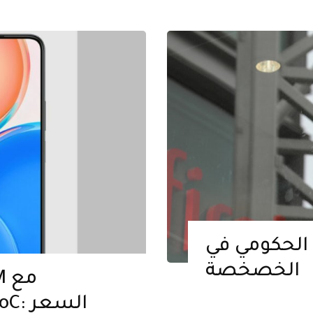
 الحكومي في
الخصخصة
 SoC