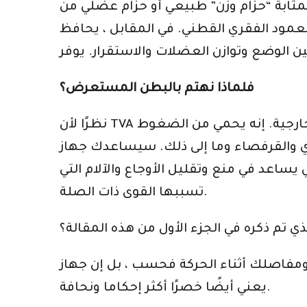
ثابة “حزام وزن” طبيعي أو حزام عضلي من
 في المقابل ، يحافظ TVA على العمود الفقري العنقي في وضع محايد أثناء التدريب الأساسي
فلماذا نهتم بالبطن المستعرض؟
نظرًا لأن TVA يعمل كحزام عضلي ، فإنه يعمل على استقرار حوضك ويوفر المزيد من الدعم ضد القوى الخارجية. إنه يحمي من الضغوط
 والقرفصاء وما إلى ذلك. سيساعدك جهاز TVA
ساعد في منع وتقليل الأوجاع والآلام التي
تسببها القوى ذات الصلة.
ذي تم ذكره في الجزء الأول من هذه المقالة؟
ركة فحسب ، بل إن جهاز TVA القوي والمتطور جيدًا
يعني أيضًا خصرًا أكثر إحكاما ونحافة.