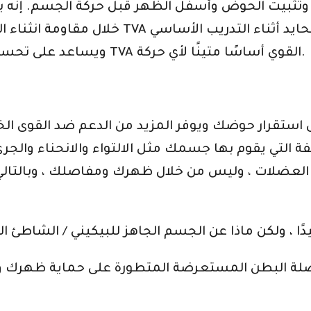
تثبيت الحوض وأسفل الظهر قبل حركة الجسم. إنه بم
خلال مقاومة انثناء العمود الفقري القطني.
ويساعد على تحسين الوضع وتوازن العضلات والاستقرار. يوفر TVA القوي أساسًا متينًا لأي حركة.
ة التي يقوم بها جسمك مثل الالتواء والانحناء والجري
العضلات ، وليس من خلال ظهرك ومفاصلك ، وبالتالي ي
دًا ، ولكن ماذا عن الجسم الجاهز للبيكيني / الشاطئ ال
البطن المستعرضة المتطورة على حماية ظهرك ومفاصلك أثناء الح