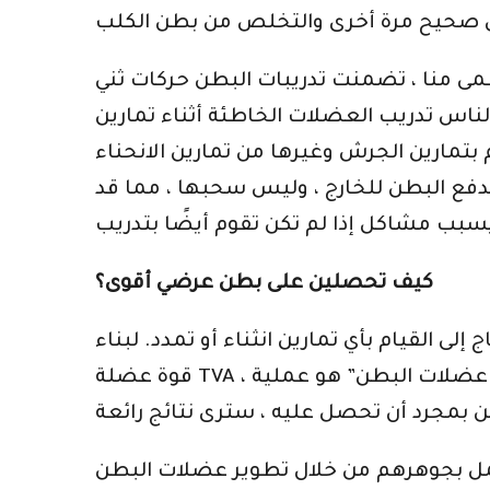
ى منا ، تضمنت تدريبات البطن حركات ثني
لناس تدريب العضلات الخاطئة أثناء تمارين
 بتمارين الجرش وغيرها من تمارين الانحناء
ع البطن للخارج ، وليس سحبها ، مما قد
كيف تحصلين على بطن عرضي أقوى؟
القيام بأي تمارين انثناء أو تمدد. لبناء
قوة عضلة TVA ، ستحتاج إلى معرفة كيفية تنشيطها من خلال سلسلة من مناورات البطن “السحب”. “الرسم في عضلات البطن” هو عملية
مل بجوهرهم من خلال تطوير عضلات البطن