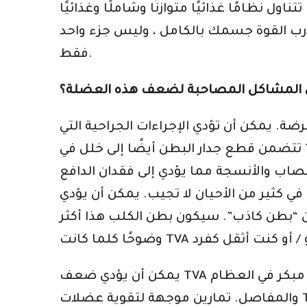
 نظامًا غذائيًا متوازنًا وشاملًا وغذائيًا
 والأوعية الدموية 4-5 أيام في الأسبوع ، وتدرب القوة جسمك بالكامل ، وليس جزء واحد
فقط.
المشاكل المصاحبة لضعف هذه العضلة؟
. يمكن أن تؤدي الإجراءات الجراحية التي
تتضمن قطع جدار البطن أيضًا إلى خلل في TVA. العمليات القيصرية واستئصال الرحم والفتق والولادة ليست سوى بعض الإجراءات التي
اب والأنسجة مما يؤدي إلى فقدان الدافع
 كثير من الأحيان لا تجيب. يمكن أن يؤدي
ين “بطن كاذب”. سيكون بطن الكلب هذا أكثر
يمكن أن يؤدي ضعف TVA إلى ضعف جودة حركة الجسم وعدم الاستقرار ، مما يؤدي في كثير من الأحيان إلى تدهور مبكر في العظام
والمفاصل. تمارين موجهة لتقوية عضلات TVA تساعد في إعادة توصيل الجهازين العصبي والعضلي حتى تتمكن عضلات المعدة من العمل