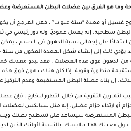
 معدة مسطحة وما هو الفرق بين عضلات البطن المستعرضة
 لوح غسيل أو معدة “ستة عبوات” ، فمن المرجح أن ي
بطن سطحية. إنه يعمل عموديًا وله دور رئيسي في ثن
كن اعتمادًا على إجمالي نسبة الدهون في الجسم ، يمكن أ
 يؤدي ذلك إلى إنشاء شكل المعدة المكون من ستة حز
ن الدهون فوق هذه العضلات ، فقد تبدو معدتك كما لو
تقيمة متطورة وقوية. إذا كان هناك دهون فوق هذه 
لتمارين التقوية من خلال التطور للخارج ، فإن عضل
الحزام أو ارتداء حزام عضلي. إنه مثل سبانكس لعضلات
البطن المستعرضة سيساعد على تسطيح بطنك ويساع
ملابسك. بالنسبة لأولئك الذين لديهم نسبة دهون أقل في ال