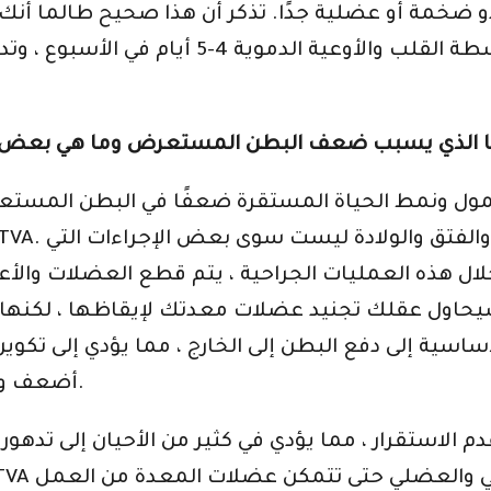
مة أو عضلية جدًا. تذكر أن هذا صحيح طالما أنك تتناول
موجهًا لنوع جسمك ، وتشارك في أنشطة القلب
 الذي يسبب ضعف البطن المستعرض وما هي بعض 
مول ونمط الحياة المستقرة ضعفًا في البطن المستعرضة
ل هذه العمليات الجراحية ، يتم قطع العضلات والأعص
يحاول عقلك تجنيد عضلات معدتك لإيقاظها ، لكنها في
اسية إلى دفع البطن إلى الخارج ، مما يؤدي إلى تكو
وضوحًا كلما كانت TVA أضعف و / أو كنت أثقل كفرد.