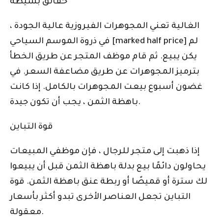
حقائق بسيطة
الغالية تعني المجوهرات الفيروزية عالية الجودة ،
في ذروة الموسم السياحي [marked half price] لم
يكن يبيع. ثم قام موظف المتجر عن طريق الخطأ
بترميز المجوهرات عن طريق مضاعفة السعر. في
غضون أسبوع بيعت المجوهرات بالكامل. إذا كانت
باهظة الثمن ، يجب أن تكون جيدة.
قوة التباين
إذا ذهبت إلى متجر للرجال ، فإن موظفي المبيعات
يحاولون دائمًا بيع بدلة باهظة الثمن قبل أن يبيعوا
لك سترة أو قميصًا أو ربطة عنق باهظة الثمن. قوة
التباين تجعل العناصر الأخرى تبدو أكثر بأسعار
معقولة.