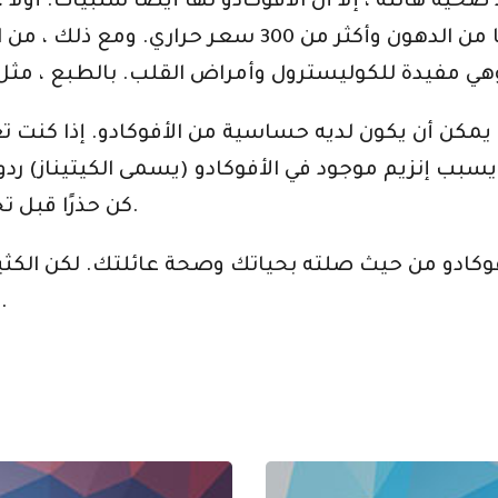
صحية هائلة ، إلا أن الأفوكادو لها أيضًا سلبيات. أولا
حبة أفوكادو واحدة ، ستحصل على 30 جرامًا من الدهون 
ص يمكن أن يكون لديه حساسية من الأفوكادو. إذا كنت 
 يسبب إنزيم موجود في الأفوكادو (يسمى الكيتيناز) 
كن حذرًا قبل تجربة الفاكهة إذا لم تكن قد تناولتها من قبل.
فوكادو من حيث صلته بحياتك وصحة عائلتك. لكن الكثير
للغاية ولذيذًا لإضافته إلى وجباتهم الغذائية.