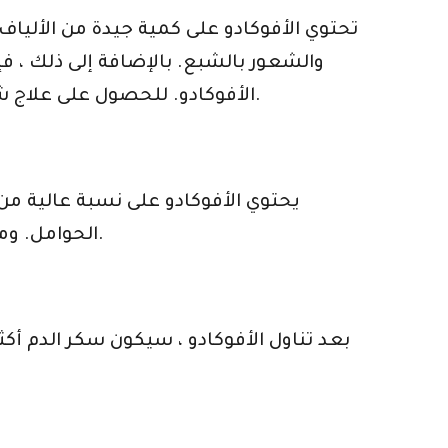
والشعور بالشبع. بالإضافة إلى ذلك ، 
الأفوكادو. للحصول على علاج شهي ولذيذ وأقل دهونًا ، استخدم الأفوكادو المهروس بدلاً من المايونيز أو الزبدة على الساندويتش.
يحتوي الأفوكادو على نسبة عالية 
الحوامل. ومن المزايا الإضافية لحمض الفوليك أنه يساعد في الوقاية من أمراض القلب والنوبات القلبية أيضًا.
بعد تناول الأفوكادو ، سيكون سكر الدم أك