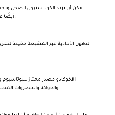
يمكن أن يزيد الكوليسترول الصحي ويخ
على ذلك. تساعد مادة كيميائية نباتية في الأفوكادو تسمى betasitosterol أيضًا على خفض الكوليسترول.
الدهون الأحادية غير المشبعة مفيدة لتعزي
والفواكه والخضروات المختلفة سيساعد في امتصاص العناصر الغذائية والفيتامينات التي تعزز المناعة. لذلك لا تأكله بمفرده!