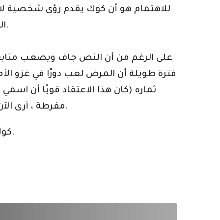
للاهتمام هو أن كوك يقدم رؤى شخصية لاس
الصراع على السلطة بين أتاهوالبا وشقيقه هواسكار بعد أن استسلم حاكم الإنكا السابق له. مرض).
على الرغم من أن النص جاف ويصعب متابعته 
فترة طويلة أن المرض لعب دورًا في غزو الأم
ثماره (كان هذا الاعتقاد قويًا أن اسم
مفرطة ، أرى الآن أن المرض ، الذي انتشر عن طريق الأوبئة وسوء التغذية ، كان سبب غالبية الوفيات في الأمريكتين.
. مطبعة جامعة كامبريدج ، 1998.
كوك