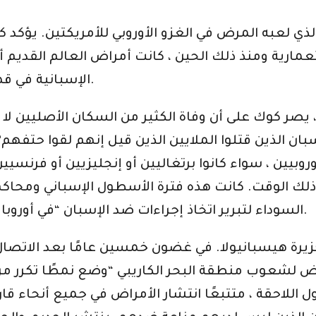
ي لعبه المرض في الغزو الأوروبي للأمريكتين. يؤكد 
عمارية ومنذ ذلك الحين ، كانت أمراض العالم القديم 
الإسبانية في قهر وإخضاع الشعوب الأصلية في الأمريكتين.
، يصر كوك على أن وفاة الكثير من السكان الأصليين لا
روبيين ، سواء كانوا برتغاليين أو إنجليزيين أو فرنسي
 في ذلك الوقت. كانت هذه فترة الأسطول الإسباني ومح
السوداء لتبرير اتخاذ إجراءات ضد الإسبان “في أوروبا أو داخل أراضيهم فيما وراء البحار” (كوك 8).
جزيرة هيسبانيولا. في غضون خمسين عامًا بعد الاتصال
اللاحقة ، متتبعًا انتشار الأمراض في جميع أنحاء قارة