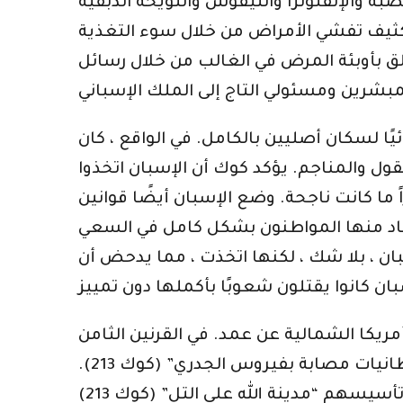
ة والإنفلونزا والتيفوس واللويحة الدبقية
تكثيف تفشي الأمراض من خلال سوء التغذية
لق بأوبئة المرض في الغالب من خلال رسائل
ًا لسكان أصليين بالكامل. في الواقع ، كان
ول والمناجم. يؤكد كوك أن الإسبان اتخذوا
 ما كانت ناجحة. وضع الإسبان أيضًا قوانين
تفاد منها المواطنون بشكل كامل في السعي
بان ، بلا شك ، لكنها اتخذت ، مما يدحض أن
ريكا الشمالية عن عمد. في القرنين الثامن
عشر والتاسع عشر ، أعطى المتشددون في نيو إنجلاند ، عمداً وعن علم ، للشعوب الأصلية “بطانيات مصابة بفيروس الجدري” (كوك 213).