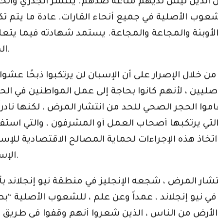
 الذين ليس لديهم مناعة ضدهم. ينتشر الجدري والحصب
لشعوب الأصلية في جميع أنحاء القارات. عادة ما يتم 
الأوبئة والمجاعة والمجاعة. يستمد شهادته فيما يتع
المبشرين ومسئولي التاج إلى الملك الإسباني.
لال الإصرار على أن الإسبان لن يرتكبوا ذبحًا عشوائي
يين ، لأنهم كانوا بحاجة إلى عمل المواطنين في الحق
موا الحجر الصحي للحد من انتشار المرض ، لكنها نادراً
 التي يرتكبها أصحاب العمل أو المشرفون ، والتي اس
اتخاذ هذه الإجراءات لحماية المصالح الاقتصادية للإس
الإسبان كانوا يقتلون شعوبًا بأكملها دون تمييز.
شار المرض ، شجعه الإنجليز في منطقة نيو إنجلاند بأم