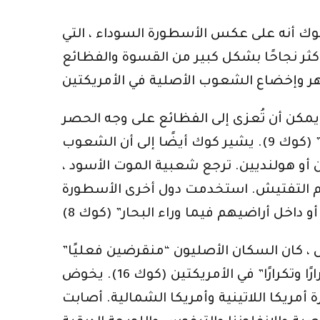
كوك أنه على عكس الأسطورة السوداء ، التي
أكثر نجاحًا بشكل كبير من القسوة والفظائع
 يمكن أن تُعزى إلى الفظائع على وجه الحصر
، حيث “كان هناك عدد قليل جدًا من الإسبان الذين قتلوا الملايين الذين قيل إنهم لقوا حتفهم” (كوك 9). يشير كوك أيضًا إلى أن الشعوب
ين أو هولنديين. ترجع شعبية الموت الأسود ،
اكم التفتيش. استخدمت دول أخرى الأسطورة
 ، كان السكان الأصليون “منقرضين فعليًا”
(كوك 16). وفقًا لكوك ، فإن هذا الانقراض لشعوب منطقة البحر الكاريبي “وضع نمطًا تكرر مرارًا وتكرارًا” في الأمريكتين (كوك 16). يخوض
 أمريكا اللاتينية وأمريكا الشمالية. أصابت