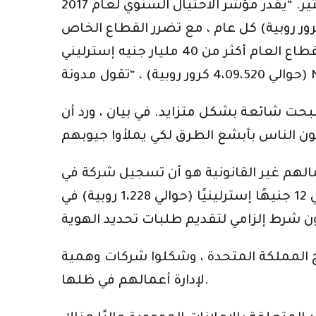
بالمائة فقط من حالات الاحتيال ، وبالتالي من المحتمل أن يكون الرقم الحقيقي أعلى من ذلك بكثير. “يقدر مؤشر الاحتيال السنوي لعام 2017
الاحتيال التي تكبدتها المملكة المتحدة بحوالي 190 مليار جنيه إسترليني (حوالي 19،45،153 كرور روبية) كل عام ، مع تضرر القطاع الخاص
بشكل أكبر ، حيث خسر حوالي 140 مليار جنيه إسترليني (حوالي 14،33،527 كرور روبية) . قد يخسر القطاع العام أكثر من 40 مليار جنيه إسترليني
 مدونة NCA.
بحت شائعة بشكل متزايد. في بيان ، ورد أن
لهم غير القانونية هو أن تسجيل شركة في
المملكة المتحدة عملية رخيصة وسهلة. وبحسب ما ورد يمكن تسجيل شركة جديدة مقابل حوالي 12 جنيهًا إسترلينيًا (حوالي 1،228 روبية) في
ج المملكة المتحدة ، وشكلوا شركات وهمية
لإدارة أعمالهم في ظلها.