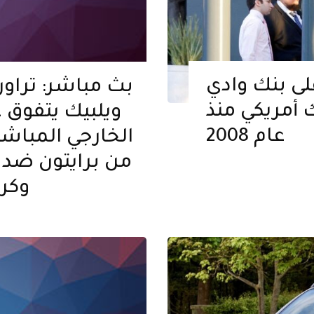
ى بنك وادي
بث مباشر: تراور
ك أمريكي منذ
ويلبيك يتفوق ع
عام 2008
الخارجي المباش
وكر