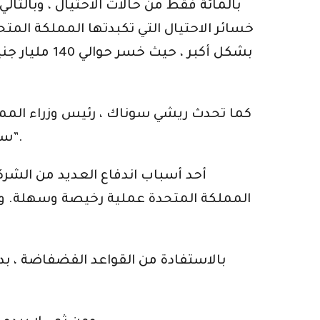
كما تحدث ريشي سوناك ، رئيس وزراء المملك
سوناك قال إن المحتالين “يدمرون الحياة في ثوان ، يخدعون الناس بأبشع الطرق لكي يملأوا جيوبهم”.
أحد أسباب اندفاع العديد من الشر
بالاستفادة من القواعد الفضفاضة ، ب