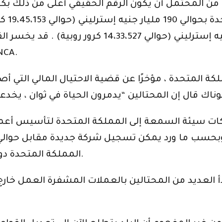
خسائر 
(حوالي 4،09،520 كرور روبية) ، “تقول
ة المتحدة ، مؤخرًا عن قضية الاحتيال المالي التي أص
كات سيئة السمعة إلى المملكة المتحدة لتأسيس أعما
المملكة المتحدة دون شرط إلزامي لتقديم طلبات تحديد الهوية.
دأ العديد من المحتالين بالعملات المشفرة العمل خار