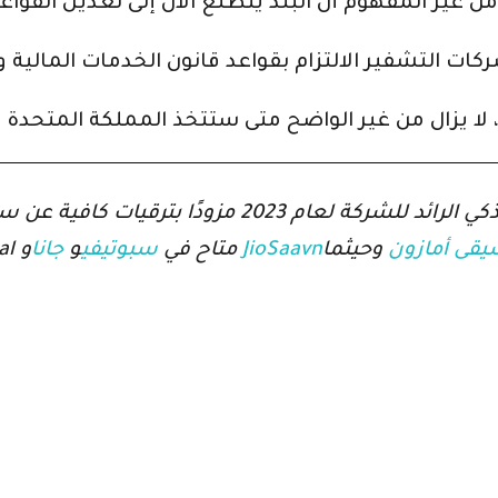
قى أمازون
وحيثما
JioSaavn
و
على Orbital ، بودكاست Gadgets 360. Orbital متاح في
سبوتيفي
و
جانا