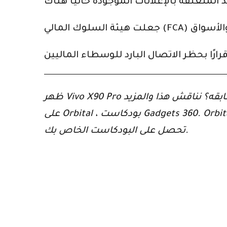
ظهر Vivo X90 Pro أخيرًا لأول مرة في الهند ، ولكن هل الهاتف الذكي الرائد للشركة لعام 2023 مزودًا بترقيات كافية عن سابقه؟ نناقش هذا والمزيد
تحصل على البودكاست الخاص بك.