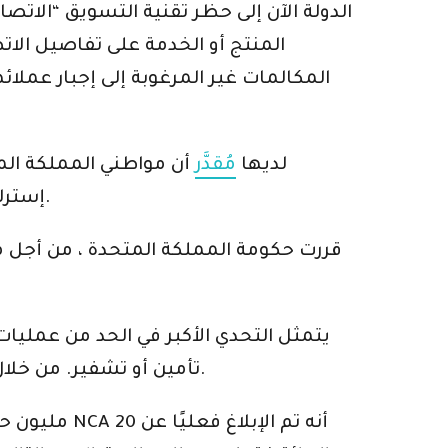
الدولة الآن إلى حظر تقنية التسويق “الاتصا
المنتج أو الخدمة على تفاصيل الا
المكالمات غير المرغوبة إلى إجبار عمل
وكالة الجريمة الوطنية في المملكة المتحدة (NCA) لديها
مُقدَّر
إسترليني (حوالي 71648 كرور روبية) سنويًا بسبب عمليات الاحتيال المالي التي تعمل بواسطة الاتصالات.
يتمثل التحدي الأكبر في الحد من عمليات
تأمين أو تشفير. من خلال انتحال الأرقام ، ينتحل المجرمون سماسرة مرخصين أو موظفين حكوميين لكسب ثقة ضحاياهم.