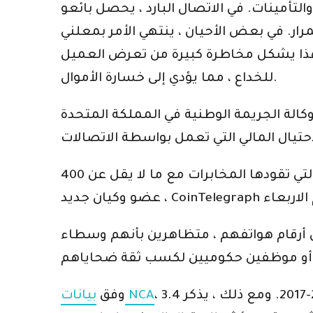
التأمينات. في الاتصال البارد ، يحصل بائعو
ر. في بعض الأحيان ، ينتهي الأمر بمعلني
. هذا يشكل مخاطرة كبيرة من تعرض العميل
للخداع ، مما يؤدي إلى خسارة الأموال.
قررت حكومة المملكة المتحدة ، من أجل مكافحة الجرائم المالية ، توسيع نطاق جهود الشرطة التي تقودها المخابرات مع ما لا يقل عن 400
عضو وكيان جديد ، CoinTelegraph
لى أرقام هواتفهم ، متظاهرين بأنهم وسطاء
، 3.4 مليون حادثة احتيال تم تسجيلها في المملكة المتحدة في 2016-2017. ومع ذلك ، يذكر NCA أنه تم الإبلاغ فعليًا عن 20
بيانات NCA
وفق