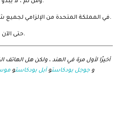
ومن ثم ، لا يبدو من غير المفهوم أن البلد يتطلع الآن إلى تعديل القواعد المتعلقة بالإعلانات الموجودة حاليًا هناك.
جعلت هيئة السلوك المالي (FCA) في المملكة المتحدة من الإلزامي لجميع شركات التشفير الالتزام بقواعد قانون الخدمات المالية والأسواق.
حتى الآن ، لا يزال من غير الواضح متى ستتخذ المملكة المتحدة قرارًا بحظر الاتصال البارد للوسطاء الماليين.
و
جوجل بودكاست
و
آبل بودكاست
و
موسي