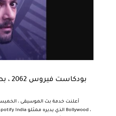
بودكاست فيروس 2062 ، بطولة ريشا تشادا وعلي فضل ، العودة للموسم الثاني على سبوتيفي