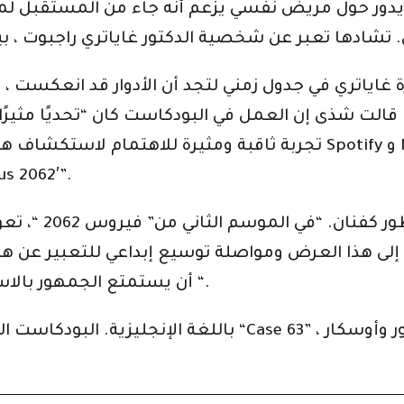
 غاياتري في جدول زمني لتجد أن الأدوار قد انعكست 
ت شذى إن العمل في البودكاست كان “تحديًا مثيرًا” ب
تجربة ثاقبة ومثيرة للاهتمام لاستكشاف هذا النوع من سرد القص
يستقبل المستمعون هذا الموسم من 
قال فضل إن البو
 إلى هذا العرض ومواصلة توسيع إبداعي للتعبير عن هذا
أن يستمتع الجمهور بالاستماع إلى هذا الموسم بقدر ما استمتعنا به “.