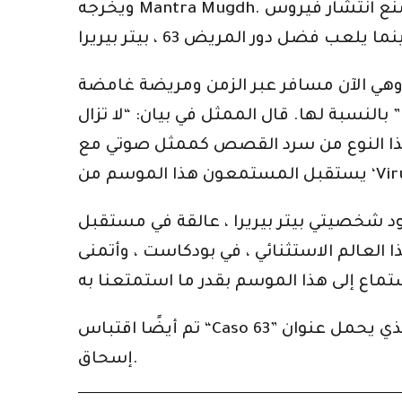
ويخرجه Mantra Mugdh. البودكاست الأصلي المكون من 10 حلقات يدور حول مريض نفسي يزعم أنه جاء من المستقبل لمنع انتشار فيروس
، وهي الآن مسافر عبر الزمن ومريضة غامضة
النسبة لها. قال الممثل في بيان: “لا تزال
ص كممثل صوتي مع Spotify و Mantra ، ونحن متحمسون لرؤية كيف
‘Virus 2062′”.
دكاست ساعده على التطور كفنان. “في الموسم الثاني من” فيروس 2062 “، تعود شخصيتي بيتر بيريرا ، عالقة في مستقبل
 العالم الاستثنائي ، في بودكاست ، وأتمنى
تم أيضًا اقتباس “Caso 63” باللغة الإنجليزية. البودكاست الذي يحمل عنوان “Case 63” ، ضم أصوات نجوم هوليوود جوليان مور وأوسكار
إسحاق.