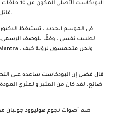
قاتل. تشادها تعبر عن شخصية الدكتور غاياتري راجبوت ، بينما يلعب فضل دور المريض 63 ، بيتر بيريرا.
في الموسم الجديد ، تستيقظ الدكتورة
لطبيب نفسي ، وفقًا للوصف الرسمي. قال
ضائع. لقد كان من المثير والمثري العودة