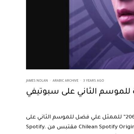
JAMES NOLAN
·
ARABIC ARCHIVE
·
3 YEARS AGO
أعلنت خدمة بث الموسيقى ، الخميس ، عن عودة الثنائي ريشا تشادا وبودكاست “فيروس 2062” للممثل علي فضل للموسم الثاني على
Spotify. مقتبس من Chilean Spotify Original ‘Caso 63’ ، البودكاست الصوتي المثير هو الأول من Spotify India الذي يديره ممثلو Bollywood ،