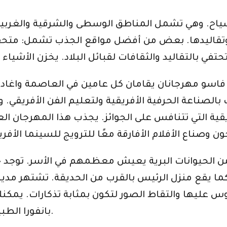
ياح. وهي تشمل المناطق الوسطى والشرقية والغربية وا
ا وتقاليدها. بعض من أفضل مواقع الجذب تشمل: متح
سو مهرجانان يقامان كل عامين في العاصمة واغادوغو. الصالون الد
قية التي تتنافس على الجوائز. يجذب هذا المهرجان العدي
الحيوانات البرية يعيش معظمهم في الأسر. توجد حديق
 كما يقع منزل الرئيس بالقرب من الحديقة. تشتهر مد
 عليها والتقاط الصور لتكون بمثابة تذكارات. يمكنك أ
بانفورا الطبيعي الذي يجذب أكثر من 3000 سائح كل عام.