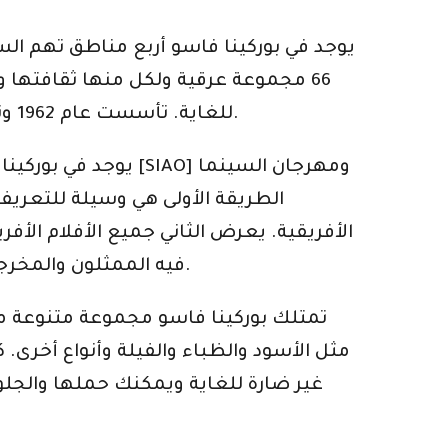
يوجد في بوركينا فاسو أربع مناطق تهم الس
66 مجموعة عرقية ولكل منها ثقافته
للغاية. تأسست عام 1962 وتحتفي بالتقاليد والثقافات لقبائل البلاد. يخزن الأشياء المقدسة التي تحكي عن ثقافة البلد وسكانه.
يوجد في بوركينا فا
الأفريقية. يعرض الثاني جميع الأفلام الأفري
فيه الممثلون والمخرجون وصناع الأفلام الأفارقة معًا للترويج للسينما الأفريقية. تستمر المهرجانات من 3 إلى 4 أسابيع.
تمتلك بوركينا فاسو مجموعة متنوعة من 
مثل الأسود والظباء والفيلة وأنواع أخرى.
غير ضارة للغاية ويمكنك حملها والجلوس