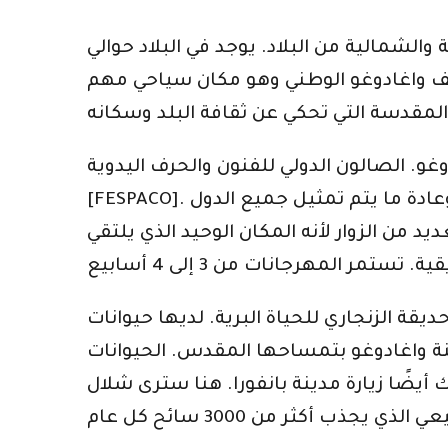
لشمالية من البلاد. يوجد في البلاد حوالي
ف واغادوغو الوطني وهو مكان سياحي مهم
ولي للفنون والحرف اليدوية [SIAO] ومهرجان السينما
[FESPACO]. الطريقة الأولى هي وسيلة للتعريف بالصناعة الحرفية الأفريقية ولتعليم الفن الأفريقي. وعادة ما يتم تمثيل جميع الدول
د من الزوار لأنه المكان الوحيد الذي يلتقي
ة الزنجاري للحياة البرية. لديها حيوانات
ينة واغادوغو بتمساحها المقدس. الحيوانات
يضًا زيارة مدينة بانفورا. هنا سترى شلال