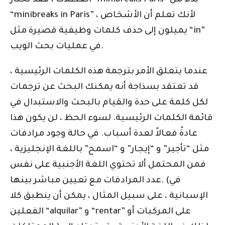
العطلات ، فقد تختار “minibreaks Paris” بدلاً من
“minibreaks in Paris” ، لأنك تعلم أن الأشخاص
يميلون إلى حذف كلمات وظيفية قصيرة مثل “in”
في عمليات بحث الويب.
عندما يتعلق الأمر بترجمة هذه الكلمات الرئيسية ،
قد تعتقد بسذاجة أنه يمكنك البحث عن ترجمات
لكل كلمة على حدة والقيام بالبحث والاستبدال في
قائمة الكلمات الرئيسية. لسوء الحظ ، لن يكون هذا
عادةً فعالاً لعدة أسباب. في حالة وجود مرادفات
مثل “تأجير” و “إيجار” و “اسمح” باللغة الإنجليزية ،
فمن المحتمل ألا تحتوي اللغة الأجنبية على نفس
عدد المرادفات مع تعيين مباشر بينها. (في
الإسبانية ، على سبيل المثال ، يمكن أن ينطبق كلا
الفعلين “alquilar” و “rentar” على المركبات أو