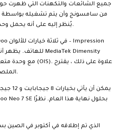
جميع الشائعات والتكهنات التي ظهرت حول ا
MediaTek Dimensity 8200 SoC. يُنظر إليه على أنه يحمل وحدة كاميرا خلفية مستطيلة ، تحتوي على أجهزة استشعار متعددة.
الملصق الذي تم تسريبه بطارية 5000 مللي أمبير مع دعم شحن سريع 120 واط على الهاتف الذكي القادم.