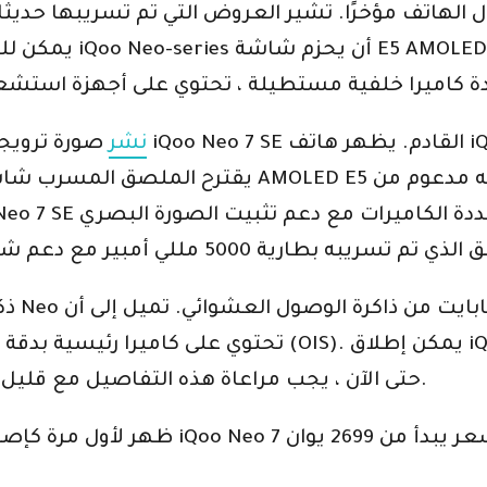
لهاتف مؤخرًا. تشير العروض التي تم تسريبها حديثًا 
نشر
صورة ترويجية مزعومة لـ iQoo Neo 7 SE القادم. يظ
ذكر ت
لعدم وجود إعلان رسمي من iQoo حتى الآن ، يجب مراعاة هذه التفاصيل مع قليل من الملح.