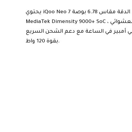
يحتوي iQoo Neo 7 على شاشة عالية الدقة مقاس 6.78 بوصة + Samsung E5 AMOLED مع معدل تحديث يبلغ 120 هرتز. يتم تشغيله بواسطة
MediaTek Dimensity 9000+ SoC ، مقترنة بسعة تصل إلى 12 جيجابايت من ذاكرة الوصول العشوائي LPDDR5. يحتوي على إعداد كاميرا خلفية
ة 50 ميجابكسل وكاميرا سيلفي بدقة 16 ميجابكسل. يحتوي على بطارية بقوة 5000 مللي أمبير في الساعة مع دعم الشحن السريع
بقوة 120 واط.