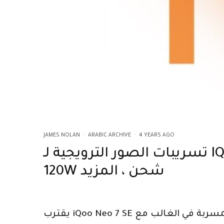
JAMES NOLAN
·
ARABIC ARCHIVE
·
4 YEARS AGO
تسريبات الصور الترويجية لـ IQoo Neo 7 SE عبر الإنترنت ؛ يقترح MediaTek Dimensity 8200 SoC ،
120W شحن ، المزيد
يقترب iQoo Neo 7 SE من إطلاقه مع ظهور الصورة الترويجية للهاتف الذكي عبر الإنترنت. تتوافق الصورة الترويجية المسربة في الغالب مع