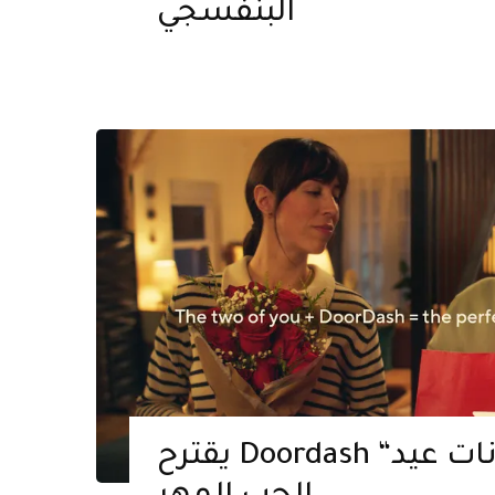
البنفسجي
يقترح Doordash “الثلاثي” في إعلانات عيد