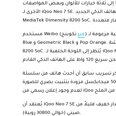
إلى ثلاثة خيارات للألوان وبعض المواصفات
الأخرى لـ iQoo Neo 7 SE. يمكن للهاتف الذكي الجديد iQoo Neo-series أن يحزم شاشة E5 AMOLED من سامسونج وأن يتم تشغيله بواسطة
هر هاتف iQoo في ثلاثة خيارات للألوان – Impression
تكوينج)
عبر
مستخدم Weibo (
Blue و Geometric Black و Pop Orange. يقترح الملصق المسرب شاشة AMOLED E5 للهاتف. يظهر أنه مدعوم من MediaTek Dimensity
8200 SoC. يُنظر إلى اللوحة الخلفية لـ iQoo Neo 7 SE مع وحدة متعددة الكاميرات مع دعم تثبيت الصورة البصري (OIS). علاوة على ذلك ، يقترح
سريب سابق أن أحدث هاتف من سلسلة Neo يمكن أن يأتي بخيارات 8 جيجابايت و 12 جيجابايت من ذاكرة الوصول العشوائي. تميل إلى أن
تحتوي على كاميرا رئيسية بدقة 50 ميجابكسل مزودة بتثبيت بصري للصورة (OIS). يمكن إطلاق iQoo Neo 7 SE بحلول نهاية هذا العام. نظرًا
يُعتقد أن iQoo Neo 7 SE ظهر لأول مرة كإصدار خفيف قليلاً من iQoo Neo 7 الذي تم إطلاقه في أكتوبر في الصين بسعر يبدأ من 2699 يوان
صيني (حوالي 30800 روبية).