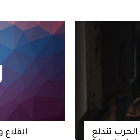
 الحرب تندلع
القلاع 