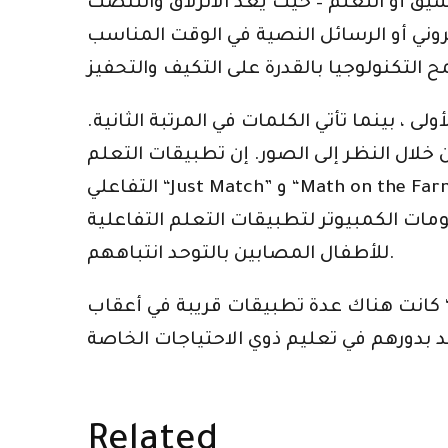
ق أو التعلم – حيث يعد الانزلاق والتنصت
روني أو الرسائل النصية في الوقت المناسب
، بينما تأتي الكلمات في المرتبة الثانية.
لال النظر إلى الصور. إن تطبيقات التعلم
التفاعلي “Just Match” و “Math on the Farm” للأطفال المصابين بالتوحد تفعل ذلك بالضبط. بصراحة ، أحدثت التكنولوجيا عالمًا مختلفًا
ات الكمبيوتر لتطبيقات التعلم التفاعلية
للأطفال المصابين بالتوحد انتباههم.
كانت هناك عدة تطبيقات قريبة في أعقاب “Just Match” و “Math on the Farm”. لقد جعل عالمهم أسهل بكثير. تقوم تطبيقات التعلم
Related