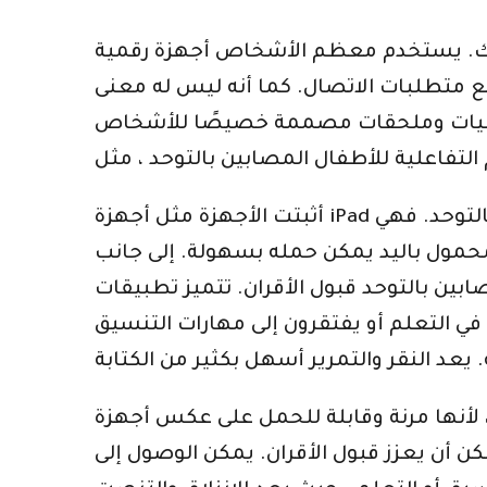
ذلك. يستخدم معظم الأشخاص أجهزة رقمية
ميع متطلبات الاتصال. كما أنه ليس له معنى
ر تقنيات وملحقات مصممة خصيصًا للأشخاص
أثبتت الأجهزة مثل أجهزة iPad والهواتف الذكية وعلامات التبويب أنها تطبيقات تعليمية تفاعلية مفيدة جدًا للأطفال المصابين بالتوحد. فهي
محمول باليد يمكن حمله بسهولة. إلى جانب
ران. تتميز تطبيقات “Just Match” و “Math on the Farm” بتصميم
 التعلم أو يفتقرون إلى مهارات التنسيق
لأنها مرنة وقابلة للحمل على عكس أجهزة AAC
ن أن يعزز قبول الأقران. يمكن الوصول إلى