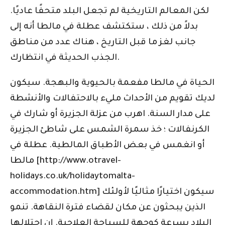
لكن المعالم التاريخية لم تجعل البلد متحفًا عاديًا.
بدلاً من ذلك ، ستكتشف عطلة في مالطا أنه إلى
جانب لغز ما قبل التاريخ ، هناك عدد من مناطق
الجذب الحديثة في انتظارك.
الحياة في مالطا مفعمة بالحيوية والبهجة. سيكون
لديك تقويم من الأحداث مليء بالاحتفالات والأنشطة
على مدار السنة. اهرب من عزلة الجزيرة أو شارك في
الكرنفالات ؛ خذ سمرة الشمس على شاطئ الجزيرة
أو انغمس في بعض الأطباق المالطية. عطلة في
مالطا [http://www.otravel-
holidays.co.uk/holidaytomalta-
accommodation.htm] سيكون اختيارًا مثاليًا لأولئك
الذين يبحثون عن مكان لقضاء فترة النقاهة. تنمو
البلاد بسرعة كوجهة للسياحة العلاجية. إن احتلالها