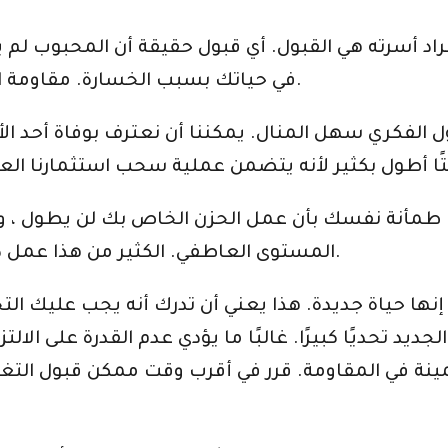
فراد أسرته هي القبول. أي قبول حقيقة أن المحبوب لم
في حياتك بسبب الخسارة. مقاومة التغيير الحتمي تؤدي فقط إلى مزيد من الألم.
ول الفكري سهل المنال. يمكننا أن نعترف بوفاة أحد ال
مأنة نفسك بأن عمل الحزن الخاص بك لن يطول ، وي
المستوى العاطفي. الكثير من هذا عمل داخلي وسوف يدعوك لتقوية حياتك الداخلية.
يد تحديًا كبيرًا. غالبًا ما يؤدي عدم القدرة على الالت
نة في المقاومة. قرر في أقرب وقت ممكن قبول التغي