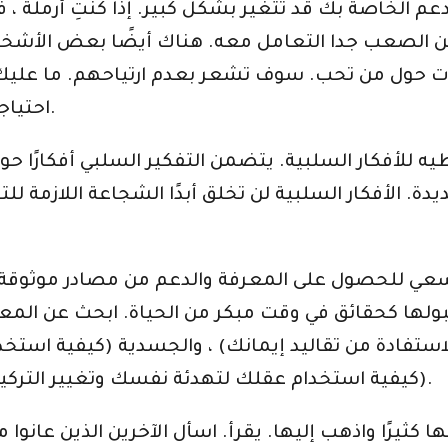
 من الصعب جدا التعامل معه. هناك أيضًا بعض الأشخا
دثات حول من تحب. سوف تشعر بعدم ارتياحهم. ما علي
احتياجاتك. وقد تضطر إلى البحث عن أصدقاء جدد.
. الأفكار السلبية لن تخلق أبدًا الشجاعة اللازمة للت
بولها كحقائق في وقت مبكر من الحياة. ابحث عن المعل
تفادة من تقاليد إيمانك) ، والجسدية (كيفية استخدام 
(كيفية استخدام عقلك لتهدئة نفسك وتغيير التركيز). كل هذا سيساعد في تقليل آلام الخسارة.
ثيرًا واذهب إليها. يقرأ. اسأل الآخرين الذين عانوا 