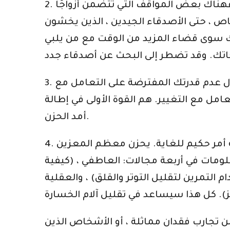
2. أدرك أن دائرتك الاجتماعية و / أو شبكة الدعم الخاصة بك قد تتغير بشكل كبير. إذا كنتِ أرملة ، فهناك بعض المواقف التي تتضمن أزواجًا
ص ، حتى الأصدقاء الجيدين ، الذين يخشون
ك سوى قضاء المزيد من الوقت مع من يلبي
3. اعمل على تقليل مقدار الوقت الذي تعطيه للأفكار السلبية. يتضمن التفكير السلبي أفكارًا حول عدم قدرتك المفترضة على التعامل مع
عامل مع التغيير. هم القوة الأولى في إطالة
أمد الحزن.
4. ابحث عن الدعم من مصادر مطلعة. السعي للحصول على المعرفة والدعم من مصادر موثوقة أمر حكيم للغاية. يحزن معظم المعزين
ومات في أربعة مجالات: العاطفي ، (كيفية
التمرين لتقليل التوتر والقلق) ، والعقلية
من تجارب فقدان مماثلة ، أو الأشخاص الذين