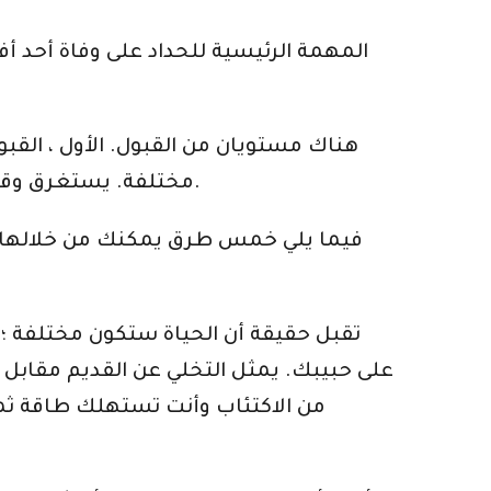
المهمة الرئيسية للحداد على وفاة أحد أ
هناك مستويان من القبول. الأول ، القب
مختلفة. يستغرق وقتًا أطول بكثير لأنه يتضمن عملية سحب استثمارنا العاطفي في الوجود المادي للشخص المحبوب.
فيما يلي خمس طرق يمكنك من خلالها ط
على حبيبك. يمثل التخلي عن القديم مقابل الجد
من الاكتئاب وأنت تستهلك طاقة ثمي