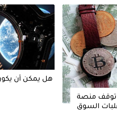
هل يمكن أن يكون
توقف منصة Freeway Crypto Staking
لبات السوق