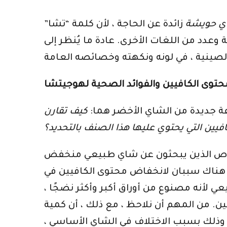
 حويشة
زائدة عن الحاجة ، لأن كلمة “تشا”
عادة ما يُنظر إلى Hojicha على أنه نوع غير عادي أو غريب من الشاي الأخضر ، لأنه يختلف
عة جديدة من الشاي الأخضر هما:
كيف تقارن
افيين التي يحتوي عليها هذا الصنف بالتحديد؟
أشخاص الذين يبحثون عن شاي طبيعي منخفض
اض محتوى الكافيين في hojicha. أولاً ، تميل الهوجيشا إلى
 لأنه مصنوع من أوراق أكبر وأكثر نضجًا ،
ين. من المهم أن نلاحظ ، مع ذلك ، أن كمية
 وذلك بسبب الاختلاف في الشاي الأساسي ،