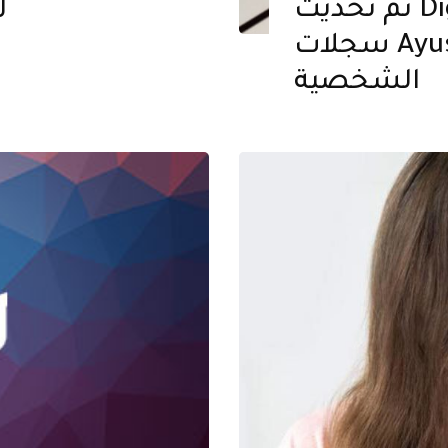
تم تحديث DigiLocker بدعم لتخزين
ل
سجلات Ayushman Bharat الصحية
الشخصية