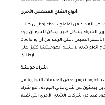
أنواع الشاي المحمص الأخرى:
إلى جانب hojicha ، هناك عدد من أنواع الشاي الأخرى التي يتم تحميصها في مرحلة ما من عملية إنتاجها. يتم تحميص العديد من أولونج ،
كن للمرء أن يجد Wuyi أولونج ، و Anxi oolongs ، و Dancong ، و
Ooolong التايوانية التي تميل نحو العلامة الأكثر تحميصًا. يتم أيضًا تحميص عدد قليل من أنواع الشاي الأخضر الصيني ، على الرغم من أن
أنواع شاي لا تشبه الهوجيتشا كثيرًا على
الإطلاق.
شراء حويشة:
تتوفر بعض العلامات التجارية من hojicha من حين لآخر في المتاجر في الدول الغربية ، ولكن الخيار الأكثر موثوقية بالنسبة لمعظم الناس ،
لي الجودة ، هو شراء hojicha عبر الإنترنت. أفضل الشركات التي يمكن شراء hojicha منها هي تلك