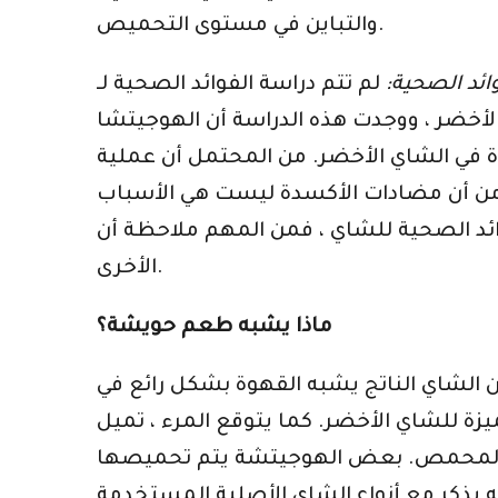
والتباين في مستوى التحميص.
ائد الصحية:
لم تتم دراسة الفوائد الصحية لـ hojicha على نطاق واسع ، من حيث الدراسات التي تقيس آثار شرب الشاي الفعلي على البشر.
أخضر ، ووجدت هذه الدراسة أن الهوجيتشا
دة في الشاي الأخضر. من المحتمل أن عملية
م من أن مضادات الأكسدة ليست هي الأسباب
، فمن المهم ملاحظة أن hojicha لا تقدم نفس الكمية من مضادات الأكسدة مثل معظم أنواع الشاي الأخضر
الأخرى.
ماذا يشبه طعم حويشة؟
 الشاي الناتج يشبه القهوة بشكل رائع في
زة للشاي الأخضر. كما يتوقع المرء ، تميل
ن المحمص. بعض الهوجيتشة يتم تحميصها