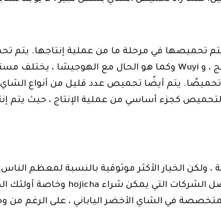
وكما هو الحال مع الهوجيشا ، يختلف مستوى الشواء بشكل كبير. يم
ميص كجزء أساسي من عملية الإنتاج ، حيث يتم إنتاج 
وخاصة أولئك الذين يبحثون عن شاي عا