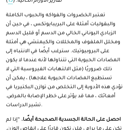
تقارير الأورام الحالية.
(
15
)
تعتبر الخضروات والفواكه والحبوب الكاملة
والبقوليات أمثلة على البريبايوتكس ، في حين أن
الزبادي اليوناني الخالي من الدسم أو قليل الدسم
ومخلل الملفوف والمخللات والكيمتشي هي أمثلة
على البروبيوتيك. سترغب أيضًا في الانتباه إلى
المضادات الحيوية التي تتناولها لأنه عندما لا يكون
ذلك ضروريًا (مثل الالتهابات الفيروسية التي لا
تستطيع المضادات الحيوية علاجها) ، يمكن أن
تؤدي هذه الأدوية إلى التخلص من توازن البكتيريا في
أمعائك ، مما قد يؤثر على خطر الإصابة بالمرض.
تشير الدراسات.
احصل على الحالة الجسدية الصحيحة أيضًا.
“إذا لم
تكن على ما يرام ، فلن تكون قادرًا على إنقاص الوزن.