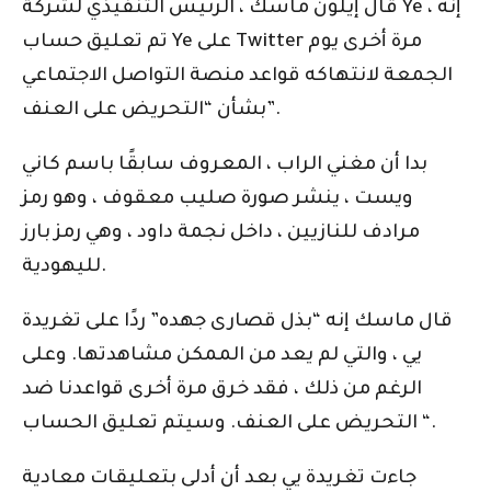
قال إيلون ماسك ، الرئيس التنفيذي لشركة Ye ، إنه
تم تعليق حساب Ye على Twitter مرة أخرى يوم
الجمعة لانتهاكه قواعد منصة التواصل الاجتماعي
بشأن “التحريض على العنف”.
بدا أن مغني الراب ، المعروف سابقًا باسم كاني
ويست ، ينشر صورة صليب معقوف ، وهو رمز
مرادف للنازيين ، داخل نجمة داود ، وهي رمز بارز
لليهودية.
قال ماسك إنه “بذل قصارى جهده” ردًا على تغريدة
يي ، والتي لم يعد من الممكن مشاهدتها. وعلى
الرغم من ذلك ، فقد خرق مرة أخرى قواعدنا ضد
التحريض على العنف. وسيتم تعليق الحساب “.
جاءت تغريدة يي بعد أن أدلى بتعليقات معادية