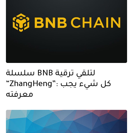
سلسلة BNB لتلقي ترقية
“ZhangHeng”: كل شيء يجب
معرفته