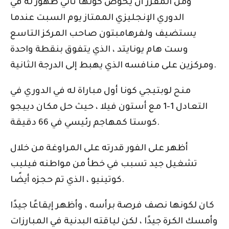
ومن المقرر أن يخوض كونها ثاني ظهور له في
الدوري الإنجليزي الممتاز يوم السبت عندما
يستضيف ولفرهامبتون صاحب المركز التاسع
وست هام يونايتد ، الذي يتفوق بنقطة واحدة
ومركزين على منافسه الذي يهبط إلى الدرجة الثانية.
منح لوبتيجي كونا أول مباراة له في الدوري في
التعادل 1-1 مع أستون فيلا ، حيث حل مكان دييجو
كوستا كمهاجم رئيسي في 66 دقيقة.
أظهر على الفور قدرته على المراوغة من خلال
تشغيل جيد تسبب في خطأ من مواطنه فيليب
كوتينيو ، الذي تم حجزه أيضًا.
كان لكونها نصف فرصة برأسه ، وأظهر إيقاعًا جيدًا
وأمسك الكرة جيدًا ، لكن لياقته البدنية في المبارزات