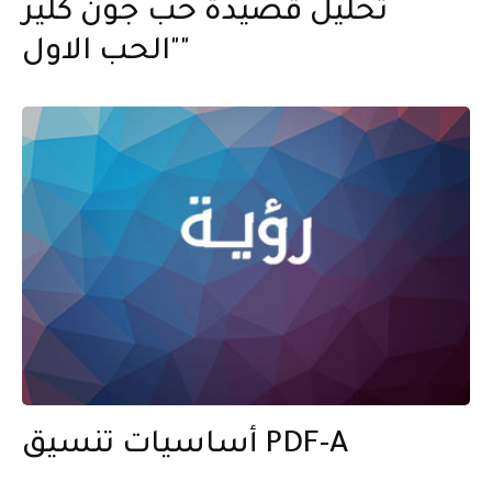
تحليل قصيدة حب جون كلير
"الحب الاول"
أساسيات تنسيق PDF-A