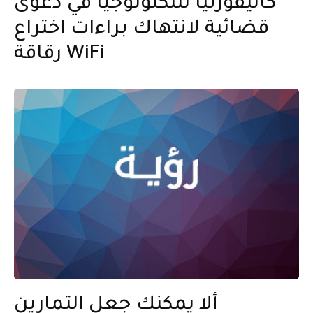
كاليفورنيا للتكنولوجيا في دعوى
قضائية لانتهاك براءات اختراع
رقاقة WiFi
ألا يمكنك جعل التمارين