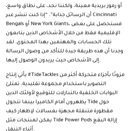
أو رموز بريدية معينة، ولكننا نجد، على نطاق واسع،
أن الرسائل جذابة”. “إذا كنت تنشر عبر Cincinnati
Bengals أو New York Giants، فستحصل على بعض
الإقليمية فقط من خلال الأشخاص الذين يتابعون
تلك الحسابات والمهتمين بهذا المحتوى. لقد
وجدنا أن هذه طريقة جيدة للتأكد من وصول الرسالة
إلى الأشخاص حيث يريدون الوصول إليها.
يأتي إنتاج #TideTackles مزودًا بأجزاء متحركة أكثر من
التصوير باستخدام مجموعة تقليدية. تمتلئ
البوابات الخلفية بالتنازلات للتوقيع لأولئك الذين
يظهرون أمام الكاميرا بينما تتجول Tide حول
مقطورة متنقلة مجهزة بغسالات لإظهار كيف
يمكن لمنتجات مثل Tide Power Pods إزالة البقع
أثناء التنقل.