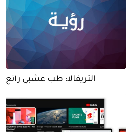
التريفالا: طب عشبي رائع