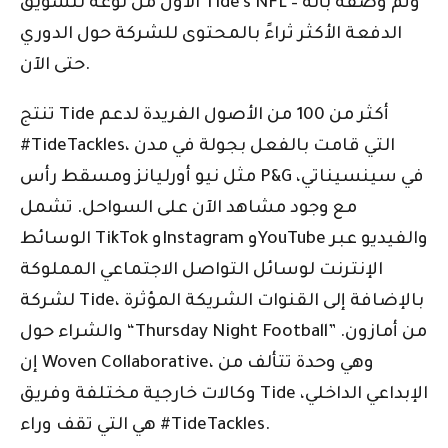
الأول من نوعه لتسويق Tide’s NFL – وتم وصفه بأنه
الدفعة الأكثر ثراءً بالمحتوى للشركة حول الدوري
حتى الآن.
تنتج Tide أكثر من 100 من الأصول الفريدة لدعم
#TideTackles، التي قامت بالفعل بجولة في مدن
مثل نيو أورليانز ومسقط رأس P&G في سينسيناتي،
مع وجود مشاهد الآن على السواحل. تشمل
الوسائط TikTok وInstagram وYouTube والفيديو عبر
الإنترنت لوسائل التواصل الاجتماعي المملوكة
لشركة Tide، بالإضافة إلى القنوات الشريكة المؤثرة
والشراء حول “Thursday Night Football” من أمازون.
إن Woven Collaborative، وهي وحدة تتألف من
وكالات خارجية مختلفة وفريق Tide الإبداعي الداخلي،
هي التي تقف وراء #TideTackles.