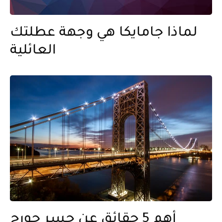
لماذا جامايكا هي وجهة عطلتك
العائلية
أهم 5 حقائق عن جسر جورج