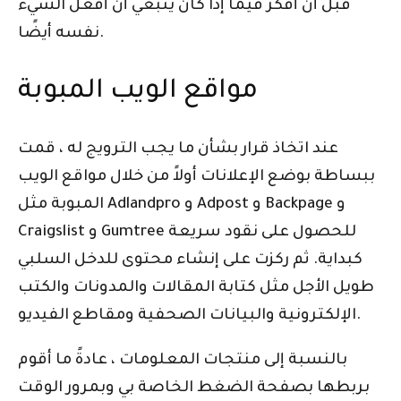
قبل أن أفكر فيما إذا كان ينبغي أن أفعل الشيء
نفسه أيضًا.
مواقع الويب المبوبة
عند اتخاذ قرار بشأن ما يجب الترويج له ، قمت
ببساطة بوضع الإعلانات أولاً من خلال مواقع الويب
المبوبة مثل Adlandpro و Adpost و Backpage و
Craigslist و Gumtree للحصول على نقود سريعة
كبداية. ثم ركزت على إنشاء محتوى للدخل السلبي
طويل الأجل مثل كتابة المقالات والمدونات والكتب
الإلكترونية والبيانات الصحفية ومقاطع الفيديو.
بالنسبة إلى منتجات المعلومات ، عادةً ما أقوم
بربطها بصفحة الضغط الخاصة بي وبمرور الوقت