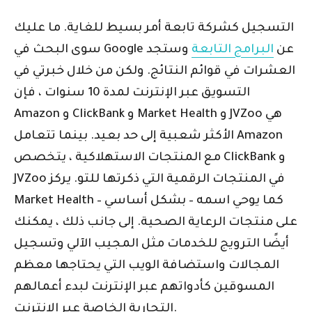
التسجيل كشركة تابعة أمر بسيط للغاية. ما عليك
سوى البحث في Google عن
البرامج التابعة
وستجد
العشرات في قوائم النتائج. ولكن من خلال خبرتي في
التسويق عبر الإنترنت لمدة 10 سنوات ، فإن
Amazon و ClickBank و Market Health و JVZoo هي
الأكثر شعبية إلى حد بعيد. بينما تتعامل Amazon
مع المنتجات الاستهلاكية ، يتخصص ClickBank و
JVZoo في المنتجات الرقمية التي ذكرتها للتو. يركز
Market Health – كما يوحي اسمه – بشكل أساسي
على منتجات الرعاية الصحية. إلى جانب ذلك ، يمكنك
أيضًا الترويج للخدمات مثل المجيب الآلي وتسجيل
المجالات واستضافة الويب التي يحتاجها معظم
المسوقين كأدواتهم عبر الإنترنت لبدء أعمالهم
التجارية الخاصة عبر الإنترنت.