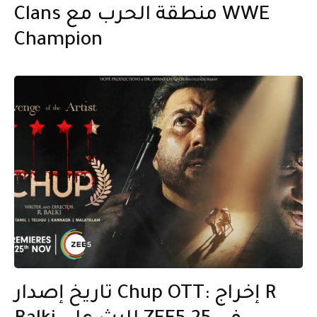
Clans منطقة الحرب مع WWE
Champion
تاريخ إصدار Chup OTT: إخراج R