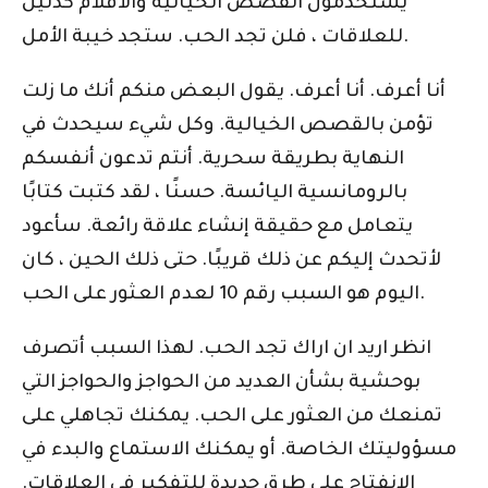
يستخدمون القصص الخيالية والأفلام كدليل
للعلاقات ، فلن تجد الحب. ستجد خيبة الأمل.
أنا أعرف. أنا أعرف. يقول البعض منكم أنك ما زلت
تؤمن بالقصص الخيالية. وكل شيء سيحدث في
النهاية بطريقة سحرية. أنتم تدعون أنفسكم
بالرومانسية اليائسة. حسنًا ، لقد كتبت كتابًا
يتعامل مع حقيقة إنشاء علاقة رائعة. سأعود
لأتحدث إليكم عن ذلك قريبًا. حتى ذلك الحين ، كان
اليوم هو السبب رقم 10 لعدم العثور على الحب.
انظر اريد ان اراك تجد الحب. لهذا السبب أتصرف
بوحشية بشأن العديد من الحواجز والحواجز التي
تمنعك من العثور على الحب. يمكنك تجاهلي على
مسؤوليتك الخاصة. أو يمكنك الاستماع والبدء في
الانفتاح على طرق جديدة للتفكير في العلاقات.