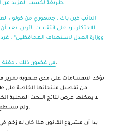
يعطي وكالة مثل FTC طريقة لكسب المزيد من الأموال عندما يعتقد أنها تدار من قبل “استيقظ جذريًا” في الرئيسة لينا خان.
النائب كين باك ، جمهوري من كولو ، الع
الاحتكار ، رد على انتقادات الأردن. بع
.
في غضون ذلك ، حفنة من
تؤكد الانقسامات على مدى صعوبة تمرير قانون 
نتائج بحث منافس مثل Yelp. ولم تستطع أمازون ببساطة اختيار ترتيب منتجات الطرف الأول على المنافسين.
بدا أن مشروع القانون هذا كان له زخم ف