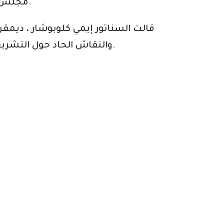
مجلس الشيوخ تشاك شومر ، الديمقراطي من نيويورك ، لن يحدد موعدًا للتصويت قبل عطلة أغسطس.
قالت السناتور إيمي كلوبوشار ، ديمق
والنقاش الحاد حول التشريع الأقل تعقيدًا الذي أقره مجلس النواب يوم الخميس يظهر أن العقبات التي يواجهها لا تزال حادة.