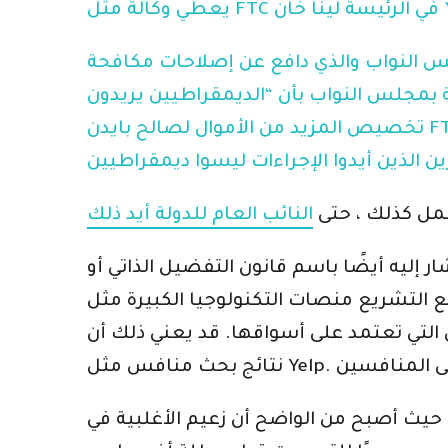
جلس النواب والذي دافع عن إصلاحات مكافحة
ية بمجلس النواب بأن “الديمقراطيين يريدون
تخصيص المزيد من الأموال لصالح بايدن FTC ووزارة العدل لاستهداف المحافظين” ، غرد باك في آخر مرة قام بفحصها ، وقال إنه والعديد من
عمل كذلك ، حتى
النائب العام للدولة أيد ذلك
ر إليه أيضًا باسم قانون التفضيل الذاتي أو
نولوجيا الكبيرة مثل Amazon و Apple و Google من تفضيل منتجاتها الخاصة على
اقها. قد يعني ذلك أن Google لا يمكنها عرض نتائج البحث المحلية الخاصة بها بشكل غير عادل على
 حيث أصبح من الواضح أن زعيم الأغلبية في