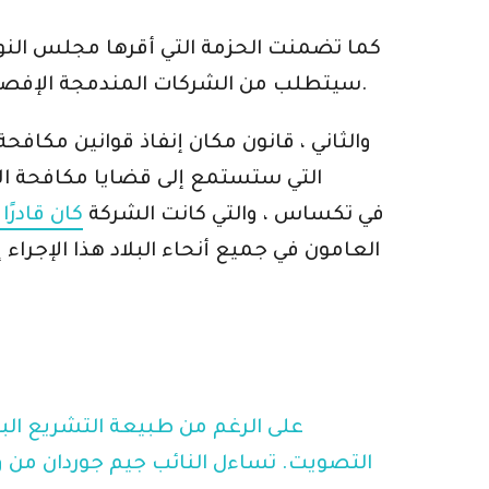
كما تضمنت الحزمة التي أقرها مجلس النوا
سيتطلب من الشركات المندمجة الإفصاح للوكالات الفيدرالية عن الإعانات التي يقدمها الخصوم الأجانب ، مثل الكيانات الصينية والروسية.
والثاني ، قانون مكان إنفاذ قوانين مكافحة
التي ستستمع إلى قضايا مكافحة الا
المدعون العامون في دعوى مكافحة الاحتكار ضد Google في تكساس ، والتي كانت الشركة
كان قادرًا
العامون في جميع أنحاء البلاد هذا الإجرا
على الرغم من طبيعة التشريع البسي
التصويت. تساءل النائب جيم جوردان من ول