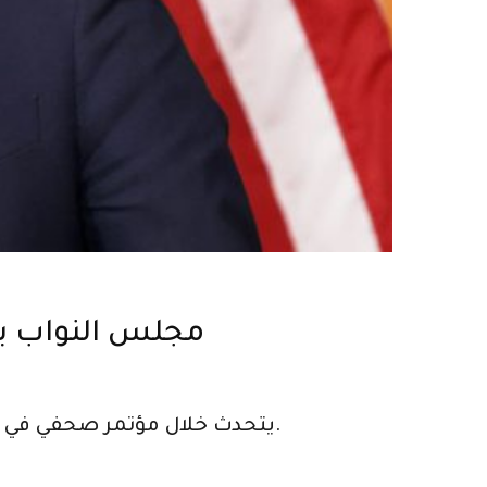
مجلس النواب يق
النائب الأمريكي جو نيغوز (D-CO) يتحدث خلال مؤتمر صحفي في مبنى الكابيتول الأمريكي في 2 فبراير 2022 في واشنطن العاصمة.