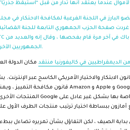
ضو البارز في اللجنة الفرعية لمكافحة الاحتكار في م
د أن غردت صفحة الحزب الجمهوري التابعة للجنة القضائ
الجمهوريين الآخرين الذين أيدوا الإجراءات ليسوا ديمقراطيين.
 الديمقراطيين في كاليفورنيا
منتقد
مكان الدولة ال
الابتكار والاختيار الأمريكي الكاسح عبر الإنترنت. يشا
قانون مكافحة التمييز ، ويمنع التشريع منصات التك
المنتجات الأخرى التي تعتمد على أسو
ي بداية الصيف ، لكن التفاؤل بشأن تمريره تضاءل ببطء