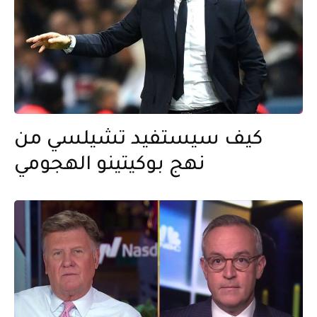
كيف سيستفيد تشيلسي من
نهج بوكيتينو الهجومي