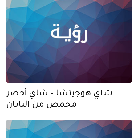
شاي هوجيتشا – شاي أخضر
محمص من اليابان