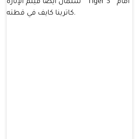
سلمان أيضًا فيلم الإثارة “ Tiger 3 ” أمام
كاترينا كايف في قطته.