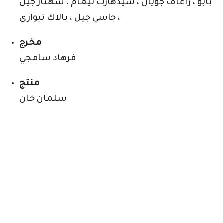
بابو ، راغاف جويال ، سيدهارث نيغام ، شهناز جيل
، جاسي جيل ، بالاك تيوارى
مخرج
فرهاد سامجي
منتج
سلمان خان