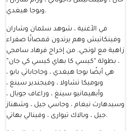
خان ، وفينكاتيش داجوباتي ، ورام شاران ،
وبوجا هيغدي.
في الأغنية ، شوهد سلمان وشاران
وفينكاتيش وهم يرتدون قمصانًا صفراء
زاهية مع لونجي. من إخراج فرهاد سامجي
، بطولة “كيسي كا بهاي كيسي كي جان”
هي أيضًا بوجا هيغدي ، وجاجاباثي بابو ،
وبوميكا تشاولا ، وفيجندير سينغ ،
وأبهيمانيو سينغ ، وراغاف جويال ،
وسيدهارث نيغام ، وجاسي جيل ، وشهناز
جيل ، وبالاك تيوارى ، وفينالي بهاتي.