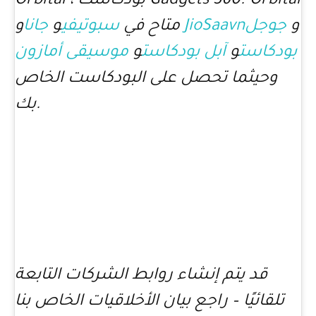
Orbital ، بودكاست Gadgets 360. Orbital
و
جوجل
JioSaavn
و
متاح في
سبوتيفي
و
جانا
بودكاست
و
آبل بودكاست
و
موسيقى أمازون
وحيثما تحصل على البودكاست الخاص
بك.
قد يتم إنشاء روابط الشركات التابعة
تلقائيًا – راجع بيان الأخلاقيات الخاص بنا