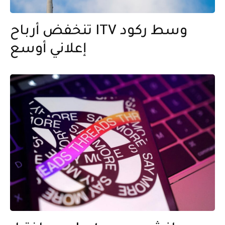
تنخفض أرباح ITV وسط ركود
إعلاني أوسع