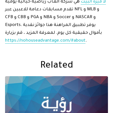
لا ميزة البيت
هي شركة ألعاب رياضية خيالية يومية
تقدم مسابقات دعامة للاعبين عبر NFL و MLB و
CFB و CBB و PGA و NBA و Soccer و NASCAR و
Esports. يوفر تطبيق المراهنة هذا جوائز نقدية
بأموال حقيقية كل يوم. لمعرفة المزيد ، قم بزيارة
https://nohouseadvantage.com/#about
.
Related