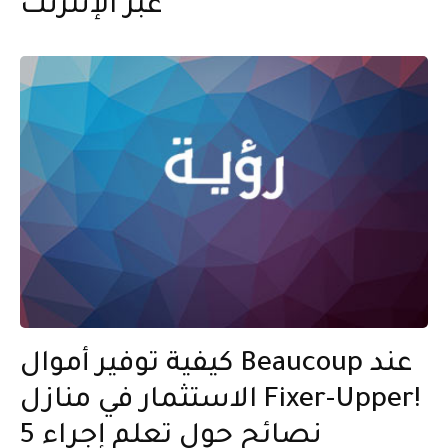
عبر الإنترنت
كيفية توفير أموال Beaucoup عند
الاستثمار في منازل Fixer-Upper!
5 نصائح حول تعلم إجراء