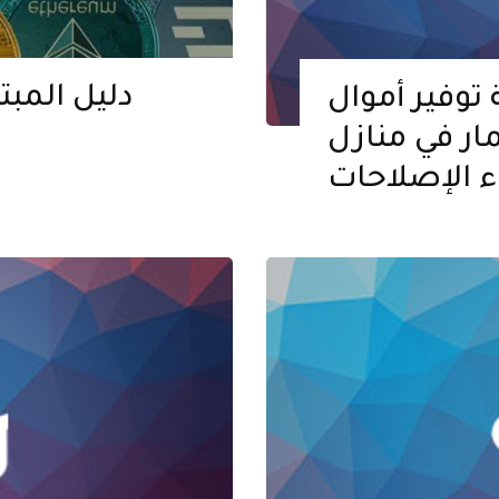
دليل المبت
ير أموال Beaucoup عند
نازل Fixer-Upper! 5 نصائح
ء الإصلاحات