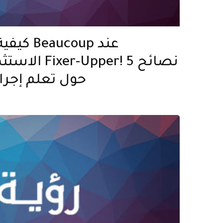
كيفية توف
الاستثمار في م
حول تعلم إجرا