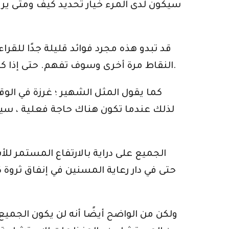
سيكون لدى المرء خيار تحديد كيف ومتى يري
قد تبدو هذه مجرد فوائد قليلة جدًا للقرا
النقاط مرة أخرى وسوف تفهم. حتى إذا كنت لا تفهمها جيدًا ، فمن الأفضل دائمًا البدء في التخطيط لمستقبلك ومستقبل عائلتك مسبقًا.
كما يقول المثل الشهير ؛ غرزة في الو
لذلك عندما تكون هناك حاجة فعلية ، سي
الجميع على دراية بالارتفاع المستمر ل
حتى في دار رعاية المسنين في إنفاق ثرو
ولكن من الواضح أيضًا أنه لن يكون الجميع