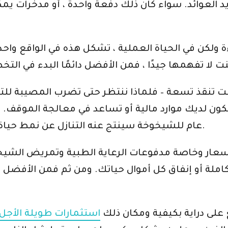
د العوائد. سواء كان ذلك دفعة واحدة ، أو مدخرات يم
ءة ولكن في الحياة العملية ، تشكل هذه في الواقع واح
قت تنقذ تسعة – فلماذا ننتظر حتى تضرب المصيبة للتفك
كون لديك موارد مالية أو تساعد في معالجة الموقف.
عام للشيخوخة سينتج عنه التنازل عن نمط حياة حتى الاحتياجات الأساسية للعائلة بأكملها.
لأسعار وخاصة مدفوعات الرعاية الطبية وتمريض الشيخ
ة كاملة أو إنفاق كل أموال حياتك. ومن ثم فمن الأفض
 على دراية بكيفية ومكان ذلك
استثمارات طويلة الأجل