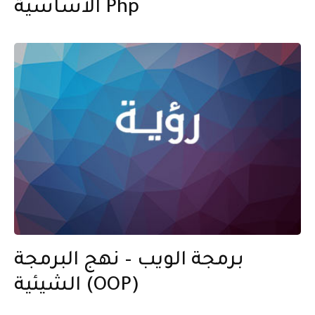
الأساسية Php
برمجة الويب – نهج البرمجة
الشيئية (OOP)