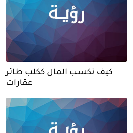
كيف تكسب المال ككلب طائر
عقارات