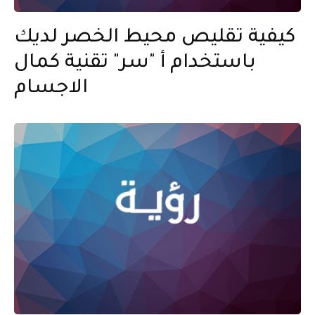
كيفية تقليص محيط الخصر لديك
باستخدام أ "سر" تقنية كمال
الاجسام