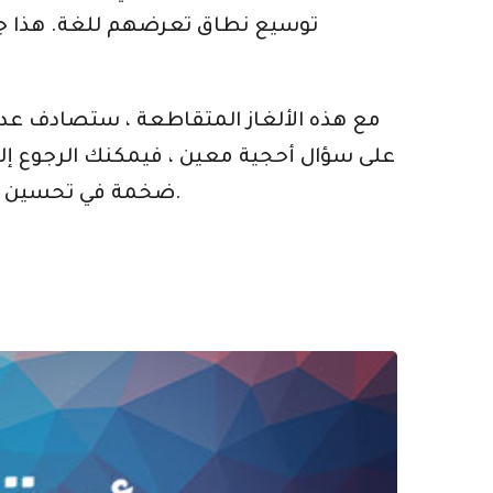
توسيع نطاق تعرضهم للغة. هذا جيد 
مع هذه الألغاز المتقاطعة ، ستصادف عددًا
على سؤال أحجية معين ، فيمكنك الرجوع إل
ضخمة في تحسين مهاراتك اللغوية … مضمونة. لذلك ، لا تستبعد أبدًا قيمة المفهوم الرائع لهذه الألغاز المتقاطعة.