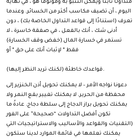
متداولًا ثابتًا ويمكن التنبؤ به وموثوقًا هو ، في نهاية
اليوم ، أن تضيف مكاسب أكثر من الخسائر. وعندما
تعرف (استنادًا إلى قواعد التداول الخاصة بك) ، دون
أدنى شك ، أنك بالفعل ، في صفقة خاسرة ، لا
تستمر في خسارة المال (خفض وقف الخسارة)
فقط * لإثبات أنك على حق * أو
قواعدك خاطئة (لكنك تريد النظر إليها).
دعونا نواجه الأمر – لا يمكنك تحويل أذن الخنزير إلى
محفظة من الحرير. لا يمكنك تغيير بقع النمر ولا
يمكنك تحويل براز الدجاج إلى سلطة دجاج. عادةً ما
تكون أفضل التداولات “صحيحة” على الفور
(التقنيات والقواعد والأساليب والاستراتيجيات التي
يمكنك تعلمها في قائمة الموارد لدينا ستكون