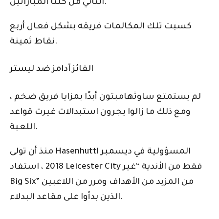
الثاني من كلتا المباراتين.
كسبت تلك المكالمات فريقه بشكل فعال أربع
نقاط ثمينة.
الفائز آدامز ضد ليستر
لم يستمتع ساوثهامبتون أبدًا بمزايا فريق ضخم ،
ومع ذلك ما زالوا يجرون استبدالات غيرت قواعد
اللعبة.
منذ أن تولى Hasenhuttl المسؤولية في ديسمبر
2018 ، استفاد Leicester City فقط من الأندية “غير
Big Six” من المزيد من الأهداف ومرر من اللاعبين
الذين بدأوا على مقاعد البدلاء.