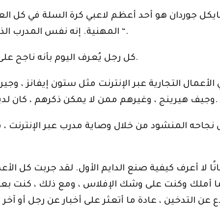
مايكل جوردان هو أحد أعظم لاعبي كرة السلة في كل ال
المهنية. إنه نفس المدرب الذي يعمل به كوبي براينت الآن ، فيل جاكسون “.
كل رجل يُعرف اليوم بأنه ناجح على الإنترنت لديه شهادة مرشد وراء قصصهم.
أعمال التجارية عبر الإنترنت مثل ستون إيفانز ، وجي
وجيف هيرينج ، وغيرهم ممن لا يمكن ذكرهم ، كان لديهم شخص أو آخر هو العقل وراء نجاحاتهم.
ى نجاحه المنشود من خلال وصاية مدرب عبر الإنترنت
انًا لا أعرف كيفية صنع الدايم الأول. لقد جربت كل ال
ا أملك وكنت على وشك الإفلاس ، ومع ذلك ، كنت بعيد