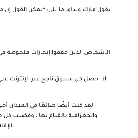
يقول مارك ويداور ما يلي: “يمكن القول إن 
الأشخاص الذين حققوا إنجازات ملحوظة في ال
إذا حصل كل مسوق ناجح عبر الإنترنت عل
لقد كنت أيضًا ضائعًا في الميدان أحي
والجغرافية بالقيام بها ، وقضيت كل م
الإقلاع عن التدخين ، عادة ما أتعثر على أخبار عن رجل أو آخر في مكان ما يكسب أموالاً جيدة عبر الإنترنت.