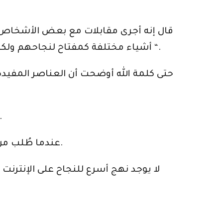
قال إنه أجرى مقابلات مع بعض الأشخاص ا
أشياء مختلفة كمفتاح لنجاحهم ولكن جميعهم لديهم شيء واحد مشترك ، “لقد أخبروني جميعًا أن أظهر لهم شخص آخر تلك الأسرار “.
حتى كلمة الله أوضحت أن العناصر المفيدة 
وهذا يعني أن التعافي يصبح سهلاً عندما يتم اتباع خطى الأشخاص الذين اكتشفوا 
عندما طُلب من رجل أن يكشف السر الرئيسي لنجاحه ، أجاب بأن كل شيء كان نتيجة الاتكاء على جنود من سبقوه.
لا يوجد نهج أسرع للنجاح على الإنترنت