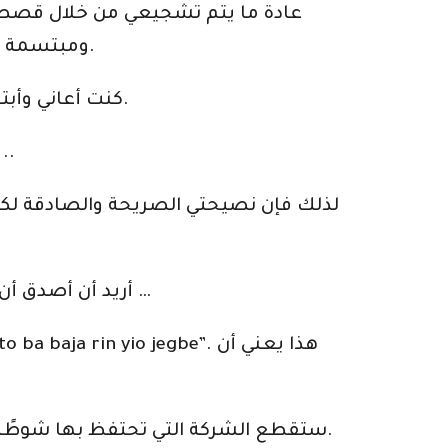
عادة ما يتم تشجيعي من خلال قصصه
ومبتسمة دائمًا. عادة ما تستمر حماسي لعدة أشهر حتى أعلم أنني ما زلت في نفس الدائرة القديمة الفاسدة.
كنت أعاني وأبتسم في هذا الأمر برمته ، فالجنة تعرف كم من الوقت حتى تواصلت يومًا ما مع معلمي عبر الإنترنت.
منذ ذلك اليوم فصاعدًا ، بدأت قصتي على الإنترنت تتغير من لا شيء إلى شيء ومن صفر إ
لذلك فإن نصيحتي الصريحة والصادقة لكل من
أريد أن أصدق أن هذا أيضًا هو السبب الذي دفع السيد إلى إخبار تلاميذه بمصطلح واضح واضح ، اتبعني وسأجعلك …
ستقطع الشركة التي تحتفظ بها شوطًا طويلاً في تحديد الارتفاع الذي وصلت إليه. بعد كل شيء ، الاتصالات السيئة تفسد الأسلوب الجيد.