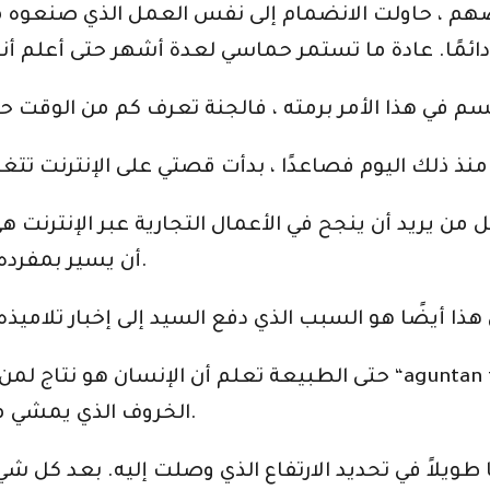
م ، حاولت الانضمام إلى نفس العمل الذي صنعوه من
لى فائض ..
 يريد أن ينجح في الأعمال التجارية عبر الإنترنت هي أ
أن يسير بمفرده. النجاح عبر الإنترنت هو وظيفة من تتابعها.
حتى الطبيعة تعلم أن الإنسان هو نتاج لمن يتبع ، ولهذا السبب يقول
الخروف الذي يمشي مع كلب سينتهي به الأمر ليتغذى على الروث.