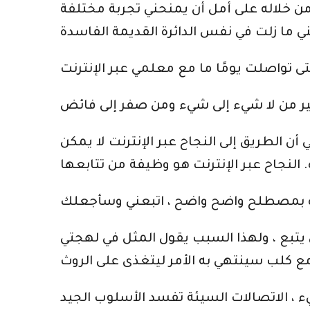
 خلاله على أمل أن يمنحني تجربة مختلفة
ن الطريق إلى النجاح عبر الإنترنت لا يمكن
 المثل في لهجتي “aguntan to ba baja rin yio jegbe”. هذا يعني أن