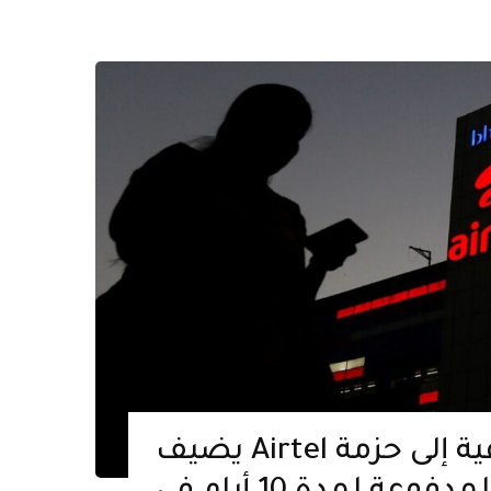
يضيف Airtel بيانات إضافية إلى حزمة