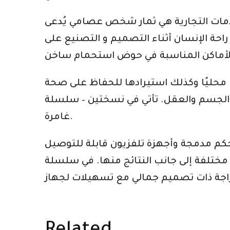
 عصامي يُدعى Keith كان لديه ميل للأشياء الجيدة في الحياة وصمم أول نموذج
 على راحة الإنسان أثناء التصميم و التصنيع على
 محليًا وكذلك استيرادها للحفاظ على صحة
الجسم والعقل. تأتي في نسختين – سلسلة Elevation وسلسلة Integrity. وفقًا للمستخدمين ، فإن إصدار Elevation مخصص لتجربة تمرين
غامرة.
 قابلة للتوصيل ، iPod ، فيديو لمشاهدة البرامج المختارة أثناء التمرين أو نظام موسيقى
النتائج منها. في سلسلة Integrity ، تم الإبلاغ عن