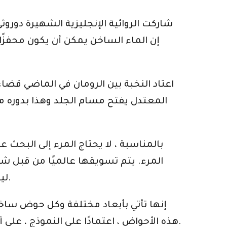
شاركت الروائية الإنجليزية الشهيرة دورو
إن الماء الساخن يمكن أن يكون محفزًا 
اعتاد النخبة بين الرومان في الماضي قضا
المعتدل يفتح مسام الجلد وهذا بدوره مفي
بالمناسبة ، لا يحتاج المرء إلى البحث ع
المرء. يتم تسويقها عالميًا من قبل شر
ليست مخصصة للأثرياء والمكلفة فقط. هناك نماذج ميسورة التكلفة للجميع لبدء رحلة الاسترخاء.
إنها تأتي بأبعاد مختلفة وكل حوض سا
هذه الأحواض ، اعتمادًا على النموذج ، على أنظمة من النفاثات التي من خلالها يتناثر الماء على الجسم لتقديم تجربة تنشيطية للتدليك المائي.