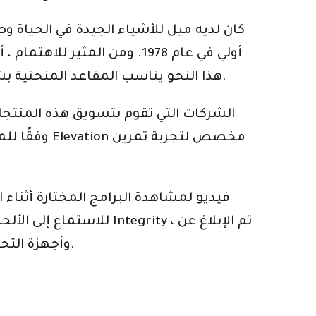
أولي في عام 1978. ومن المث
هذا النحو يناسب المقاعد المنحنية بشكل مثالي جسم الإنسان. يتم وضع نفاثات الماء في الأماكن المناسبة في حوض استحمام ساخن.
الشركات التي تقوم بتسويق هذه المنتجا
للاستماع إلى الألحان 
أن الدراجة ذات تصميم جمالي مع تسهيلات لجهاز iPod وأجهزة التحكم في التلفزيون للحصول على تجربة رخوة.