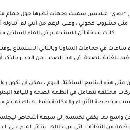
ثي “دودي” غلاديس سميث وجهات نظرها حول حمام مثير.
مثل مشروب كحولي ، وعلى الرغم من أنني لم أتناوله أبد
كانت محقة لأن الاستحمام في الماء الساخن منعش بشكل مذهل لكل من العقل والجسم.
ء ساعات في حمامات الساونا وبالتالي الاستمتاع بوقت
د للغاية للصحة. في هذا الصدد ، من الجدير بالذكر أن
ن مثل هذه الينابيع الساخنة. اليوم ، يمكن أن تكون روا
كات مختلفة تتعامل في أنظمة الصحة واللياقة البدني
خن واسع بما يكفي لخمسة إلى سبعة أشخاص ليجلسوا