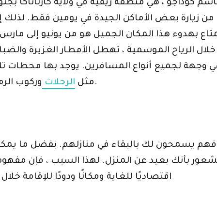
باسم كوداجو ، هي منطقة ريفية في ولاية كارناتاكا بج
من زيارة بعض الأماكن الجيدة في يومين فقط. لذلك 
بهدوء هذا المكان الجميل هو من يونيو إلى مارس. ز
لال الرياح الموسمية ، تهطل الأمطار الغزيرة والضباب
 هي وجهة لجميع أنواع المسافرين. يوجد بها محطات ت
وركوب الرمث وأماكن التجول في المزرعة وغيرها الكثير.
مثل
الرحلات
 فهم يسمحون لك بالبقاء في منازلهم. بفضل ما يمكن
 بأنك بعيد عن المنزل. لهذا السبب ، فإن مفهوم الإقامة في
اقتصاديًا للغاية ومكانًا ودودًا للإقامة خ