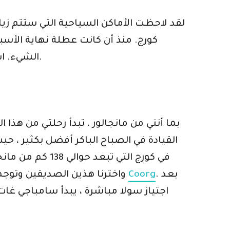
لقد لاحظت الأماكن السياحية التي ستتم زيارت
كورج. منذ أن كانت عطلة نهاية الأسبو
الشيء. استفاد أحد أصدقائي من جهات اتصاله وتمكن من العثور على منزل جيد بالقرب من مدينة فيراجابت.
القيادة في الصباح الباكر أفضل بكثير ، ح
. بعد
Coorg
جدًا. في الطريق ، كان علينا اختيار اثنين من أصدقائنا من Puttur. تناولنا الإفطار في Puttur واخترنا هذين الصديقين وتوجهنا نحو