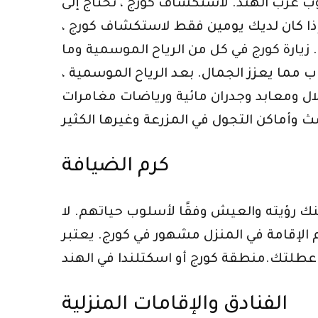
نوب غرب الهند. لاستكشاف كورج ، نحتاج إلى
إذا كان لديك يومين فقط لاستكشاف كورج ،
يارة كورج في كل من الرياح الموسمية وما
 مما يعزز الجمال. بعد الرياح الموسمية ،
لال ومعابد وجدران مائية ورياضات مغامرات
كرم الضيافة
ك رؤيته والعيش وفقًا لأسلوب حياتهم. لا
 المنزل مشهور في كورج. يعتبر Home-stay أيضًا
لال عطلتك.منطقة كورج أو اسكتلندا في الهند
الفنادق والإقامات المنزلية