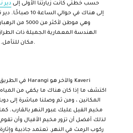
حسب خطتي كانت زيارتنا الأولى إلى
دير ن
إلى هناك في حوالي الساعة 10 صباحًا. دير نامدرولينج نينغمابا هو أكبر مركز تعليمي لسلالة نيغما من البوذية التبتية في العالم. تم تخصيص
الهندسة المعمارية الجميلة ذات الطرا
مكان للتأمل. قضينا حوالي 1.30 ساعة في هذا المكان ثم قررنا المغادرة إلى وجهتنا التالية ، دوباري – مخيم الفيل.
في الطريق إلى
المكانين ، ومن ثم وصلنا مباشرة إلى دوب
مخيم الفيل عليك عبور النهر بالقارب. كما
لذلك أفضل أن تزور مخيم الأفيال وأن تقوم 
ركوب الرمث في النهر. تعتمد جاذبية وإثار