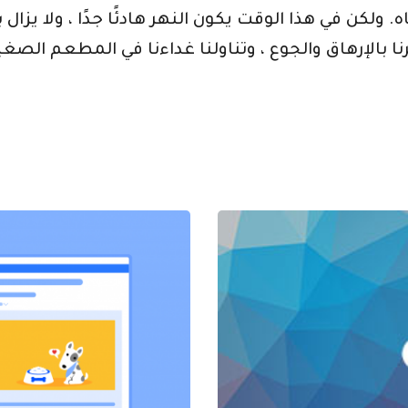
لكن في هذا الوقت يكون النهر هادئًا جدًا ، ولا يزال
 تقريبًا ، شعرنا بالإرهاق والجوع ، وتناولنا غداءنا في المط