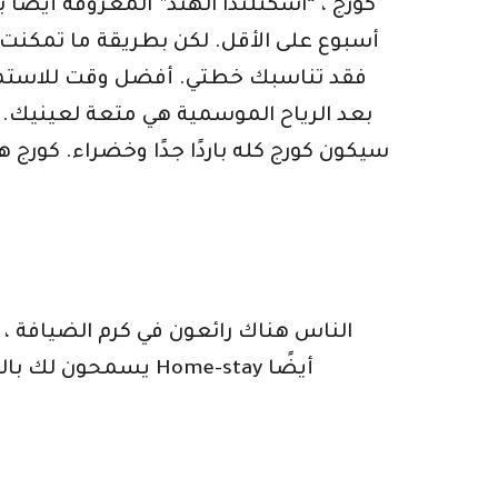
كورج ، “اسكتلندا الهند” المعروفة أيضًا 
أسبوع على الأقل. لكن بطريقة ما تمكنت 
فقد تناسبك خطتي. أفضل وقت للاستمتاع 
بعد الرياح الموسمية هي متعة لعينيك. خ
سيكون كورج كله باردًا جدًا وخضراء. كورج
الناس هناك رائعون في كرم الضيافة ،
يسمحون لك بالشعور