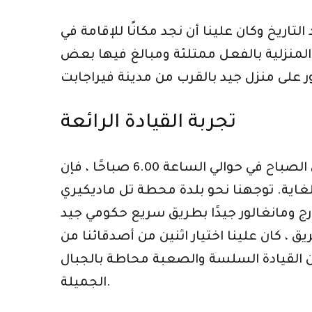
تاريخ وكان علينا أن نجد مكانًا للإقامة في
ت المنزلية بالفعل ممتلئة ومبالغ فيها بعض
تجربة القيادة الرائعة
بما أنني من مانجالور ، تبدأ رحلتي من هذا المكان فقط. لقد بدأنا في 30 ديسمبر في وقت مبكر من الصباح في حوالي الساعة 6.00 صباحًا ، فإن
للغاية. توجهنا نحو بلدة محطة تل ماديكيري
 حوالي 3.30 ساعة من القيادة. ترتبط كورج ومانغالور جيدًا بطريق سريع حكومي جيد
رة ، يبدأ سامباجي غات. تبدأ تجربة القيادة الرائعة من هنا ، على بعد 55 كم من القيادة السلسة والصعبة محاطة بالجبال
الجميلة.