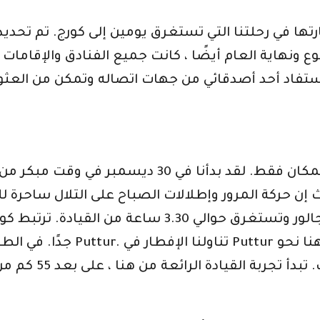
ها في رحلتنا التي تستغرق يومين إلى كورج. تم تحديد ال
ع ونهاية العام أيضًا ، كانت جميع الفنادق والإقاما
يث إن حركة المرور وإطلالات الصباح على التلال ساحرة 
في كورج التي تبعد حوالي 138 كم من مانجالور وتستغرق
اجتياز سولا مباش