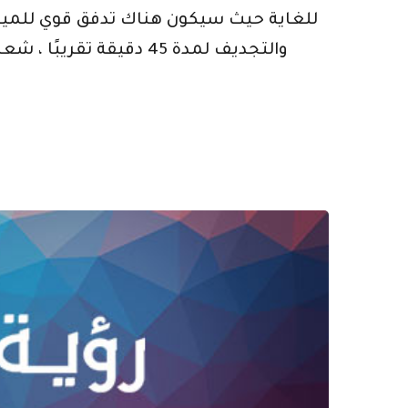
للغاية حيث سيكون هناك تدفق قوي للمياه. و
والتجديف لمدة 45 دقيقة