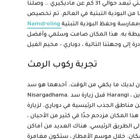
نينغمابا أو المعبد الذهبي في كوشالناغارا التي تبعد حوالي 31 كم عن ماديكيري .. وصلنا
ية Vajrayana وهي موطن لأكثر من 5000 من الرهبان التبتيين. يمكنك أن ترى
Namdroling
لمحيطة به. هذا المكان صامت وسلمي وأفضل
تجربة ركوب الرمث
ي من الوقت. أحدهما هو سد Harangi والآخر هو Kaveri
Nisargadhama. قبل زيارة سد Harangi ، اكتشف ما إذا كان هناك ما يكفي من المياه وهل يُسمح بزيارة السد. لم تكن لدينا خطط لزيارة هذين
ن مناطق الجذب الرئيسية في دوباري. لزيارة
ا المكان مزدحم جدًا في كثير من الأحيان ،
لى الطريق الرئيسي. هناك العديد من أماكن
المكان. خلال موسم الأمطار ، ستكون مغامرة