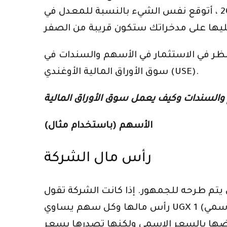
الصرف في المملكة المتحدة على سبيل المثال في السنوات الثلاث المقبلة ، أي حتى عام 2015 ، أتوقع نفس الشيء بالنسبة للمعدل في
النظر في الاستثمار في الأسهم والسندات في
سوق الأوراق المالية الأوغندي (USE).
الأسهم (باستخدام مثال)
رأس مال الشركة
ه للجمهور. إذا كانت الشركة تقول UGX 1m في
رأس مالها وكل سهم يساوي UGX 1 (السعر الاسمي) ، فهناك مليون سهم. يمكن للشركة بعد ذلك أن تختار عرض 20٪ من هذه الأسهم
فإنها لا تعرضها بالسعر الاسمي ولكنها تصدرها بسعر UGX 2 لكل منها