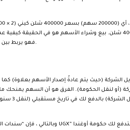
فهو يربط بين المشترين والبائعين لأسهم الشركة العامة.
ل الشركة (حيث يتم عادةً إصدار الأسهم بعلاوة) كما ف
(أو لنقل الحكومة). الفرق هو أن السهم يمنحك ملكية جزئية ف
، يعد مُصدر ا