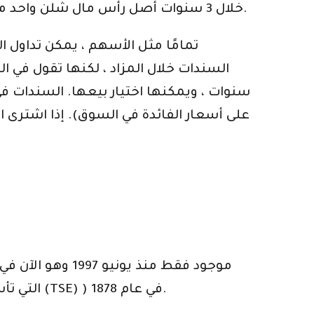
(GOU) خلال 3 سنوات أصل رأس مال شلن واحد مليون شيلينغ كيني بالإضافة إلى فائدة قدرها 10.25٪. عادة ما يتم دفع الفائدة نصف سنوي.
تمامًا مثل الأسهم ، يمكن تداول
سنوات ، ويمكنها اختيار بيعها. السندات ف
على أسعار الفائدة في السوق). إذا اشترى
(NYSE) التي تشكلت عام 1792 ، وبورصة لندن (LSE) التي تأسست عام 1801 وبورصة طوكيو للأوراق المالية (TSE) ) في عام 1878.