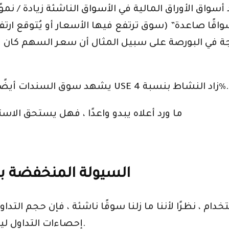
واق الأوراق المالية في الأسواق الناشئة زيادة / نموًا
سواقًا صاعدة” (سوق ترتفع فيها الأسعار أو يُتوقع ارت
يشهد سوق السندات أيضًا نموًا متزايدًا ووفقًا للتقرير السنوي لـ 2010 USE زاد النشاط بنسبة 4٪.
ما ورد أعلاه يبدو واعدًا ، فهل يستحق الا
السيولة المنخفضة 
تخدام ، نظرًا لأننا ما زلنا سوقًا ناشئة ، فإن حجم 
إحصاءات التداول ليس لها نشاط في الواقع لمدة يوم أو يومين.