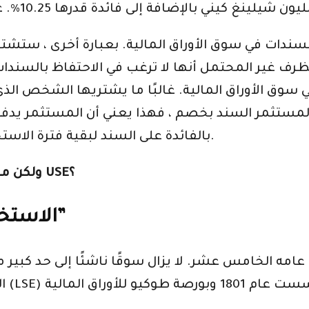
 السندات في سوق الأوراق المالية. بعبارة أخرى ، 
ي سوق الأوراق المالية. غالبًا ما يشتريها الشخص ا
 المستثمر السند بخصم ، فهذا يعني أن المستثمر يد
بالفائدة على السند لبقية فترة الاستحقاق بالإضافة إلى الخصم على شراء السند.
ولكن ماذا عن الاستثمار في الأسهم والسندات على USE؟
الاستخدام ومرحلة “السوق الصاعدة”