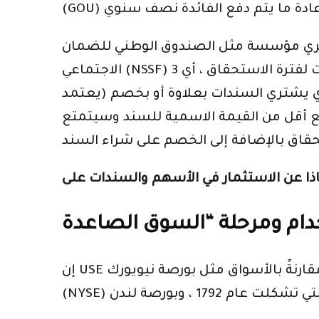
ستشتري مؤسسة مثل الصندوق الوطني للضمان
الاجتماعي (NSSF) السندات خلال المزاد ، لكنها تقول في الظرف غير المحتمل أنها لا ترغب في الاحتفاظ بالسندات لفترة الاستحقاق ، أي 3
لذي يشتري السندات بعلاوة أو بخصم (يعتمد
فع أقل من القيمة الاسمية للسند وسيتمتع
إن USE موجود فقط منذ يونيو 1997 وهو الآن في عامه الخامس عشر. لا يزال سوقًا ناشئًا إلى حد كبير مقارنةً بالأسواق مثل بورصة نيويورك