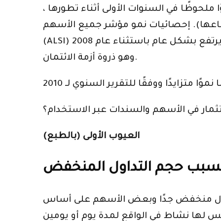
 ملحوظًا في السنوات الأولى أثناء تطورها ،
فاعها). إحصائيات نمو مؤشر جميع الأسهم USE
(ALSI) ؛ يوضح مقياس لجميع الشركات المدرجة في البورصة على سبيل المثال أن سعر السهم كان يرتفع بشكل عام باستثناء عام 2008
وهو ذروة أزمة الائتمان.
ستثمار في الأسهم والسندات عبر الاستخدام؟
العيوب الأولى (بالطبع)
بسبب حجم التداول المنخفض
التداول منخفض جدًا وبعض الأسهم على أساس