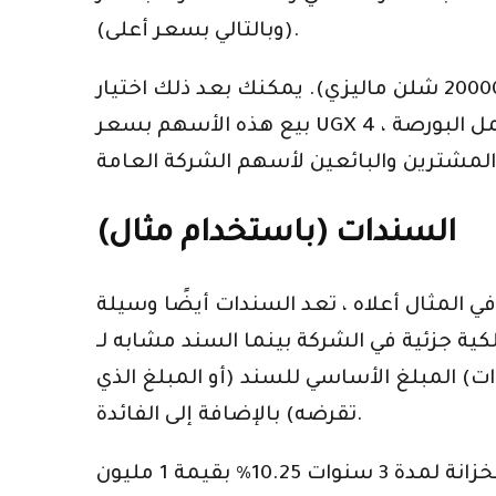
(وبالتالي بسعر أعلى).
كمستثمر ، يمكنك شراء 20٪ من الأسهم ، أي (200000 سهم) بسعر 400000 شلن كيني (2 × 200000 شلن ماليزي). يمكنك بعد ذلك اختيار
بيع هذه الأسهم بسعر UGX 4 لكل منها مقابل 800000 شلن وربح 400000 شلن. بيع وشراء الأسهم هو في الحقيقة كيفية عمل البورصة ،
السندات (باستخدام مثال)
ي المثال أعلاه ، تعد السندات أيضًا وسيلة
ي الشركة بينما السند مشابه لـ “IOU” بمعنى آخر
لسند (على سبيل المثال الشركة) بالدفع لك في تاريخ مستقبلي (لنقل 3 سنوات) المبلغ الأساسي للسند (أو المبلغ الذي
تقرضه) بالإضافة إلى الفائدة.
وبالتالي ، فإن “سندات الخزانة لمدة 3 سنوات 10.25٪ بقيمة 1 مليون UGX” تعني أن مُصدر السند (في هذه الحالة ، ستدفع لك حكومة أوغندا