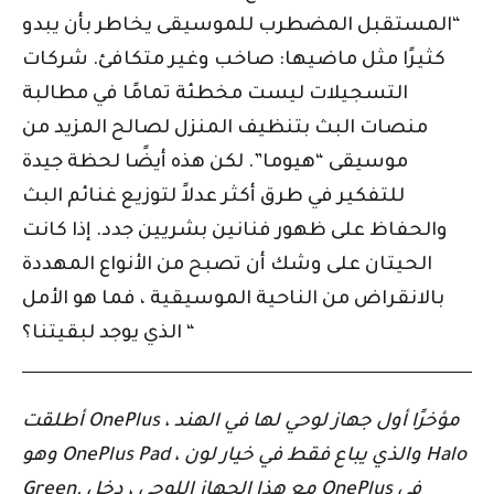
“المستقبل المضطرب للموسيقى يخاطر بأن يبدو
كثيرًا مثل ماضيها: صاخب وغير متكافئ. شركات
التسجيلات ليست مخطئة تمامًا في مطالبة
منصات البث بتنظيف المنزل لصالح المزيد من
موسيقى “هيوما”. لكن هذه أيضًا لحظة جيدة
للتفكير في طرق أكثر عدلاً لتوزيع غنائم البث
والحفاظ على ظهور فنانين بشريين جدد. إذا كانت
الحيتان على وشك أن تصبح من الأنواع المهددة
بالانقراض من الناحية الموسيقية ، فما هو الأمل
الذي يوجد لبقيتنا؟ “
أطلقت OnePlus مؤخرًا أول جهاز لوحي لها في الهند ،
وهو OnePlus Pad ، والذي يباع فقط في خيار لون Halo
Green. مع هذا الجهاز اللوحي ، دخل OnePlus في