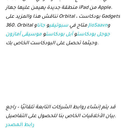
منطقة جديدة يهيمن عليها جهاز iPad من Apple.
نناقش هذا والمزيد على Orbital ، بودكاست Gadgets
و
JioSaavn
و
360. Orbital متاح في
سبوتيفي
و
جانا
جوجل بودكاست
و
آبل بودكاست
و
موسيقى أمازون
وحيثما تحصل على البودكاست الخاص بك.
قد يتم إنشاء روابط الشركات التابعة تلقائيًا – راجع
بيان الأخلاقيات الخاص بنا للحصول على التفاصيل.
رابط المصدر