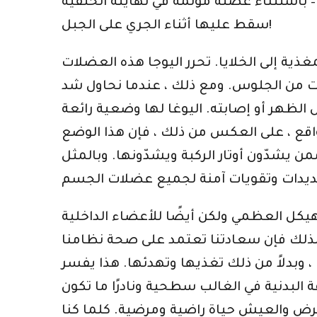
 – باستثناء عضلة مؤلمة في نهايته الخلفية
سقط عليها أثناء الجري على الجبل!
ذية إلى الخلايا. تحرر اليوجا هذه العضلات
ات من الجلوس. ومع ذلك ، عندما نحاول شد
الظهر أو إصابته. اليوغا لها وضعية رائعة
اقع ، على العكس من ذلك ، فإن هذا الوضع
 يشدّون أوتار الركبة ويشدّونها. وبالمثل
هيكل العظمي ولكن أيضًا للأعضاء الداخلية
لذلك فإن سعادتنا تعتمد على صحة نظامنا
 ، وبدلاً من ذلك تغذيها وتهدئها. هذا يفسر
ة البدنية في الغالب سطحية ونادرًا ما تكون
لمرض والعيش حياة راضية ومرضية. كلما كنا