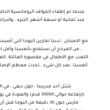
عندما تم إطفاء المواقد الرومانسية الداف
منذ ثمانية أو تسعة أشهر: التنزه ، والدرا
مع الامتنان ، لدينا تمارين اليوجا التي أ
، من المرجح أن نستمتع بأنفسنا وأقل احتما
اللعب مع الأطفال في مقصورة العائلة. ال
أنفسنا. بعد كل شيء ، تحدث معظم الإصابا
سُئل أحد مدربينا ، جون ديفي ، في
(ارتفاعه حوالي 10000 ق