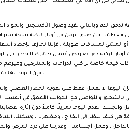
 يكن يعاني من أي آلام في العضلات – حتى عضلات الساق
 تدفق الدم وبالتالي تقيد وصول الأكسجين والمواد المغ
اني معظمنا من ضيق مزمن في أوتار الركبة نتيجة سنو
و المشي لمسافات طويلة ، فإننا نجازف بإجهاد أسفل 
 أوتار الركبة دون تعريض أسفل ظهرك للخطر. في الو
 قيمة خاصة لراكبي الدراجات والمتنزهين وغيرهم ممن
، فإن اليوجا لها تمديدات وتقويات آمنة لجميع عضلات الجسم.
إن اليوغا لا تعمل فقط على تقوية الجهاز العضلي وال
 بالشعور والتواصل مع الجوانب الأعمق في أنفسنا. 
لجسد. تقدم اليوجا تمرينًا كاملاً دون إثارة أعصابنا
قة هي كيف ننظر إلى الخارج ، ومظهرنا ، وشكلنا. اللياق
بالداخل ، وعمل أجسامنا ، وقدرتنا على درء المرض وا