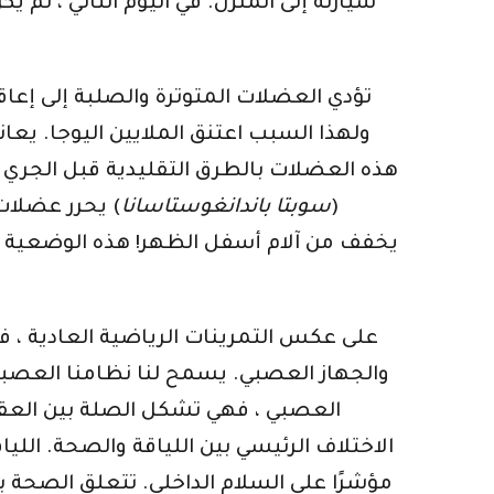
سيارته إلى المنزل. في اليوم التالي ، لم
تؤدي العضلات المتوترة والصلبة إلى إعاقة
ولهذا السبب اعتنق الملايين اليوجا. يع
هذه العضلات بالطرق التقليدية قبل الجري أ
(
سوبتا باندانغوستاسانا
) يحرر عضلات
يخفف من آلام أسفل الظهر! هذه الوضعية ذات
على عكس التمرينات الرياضية العادية ، ف
والجهاز العصبي. يسمح لنا نظامنا العصبي
العصبي ، فهي تشكل الصلة بين العقل وا
الاختلاف الرئيسي بين اللياقة والصحة. الليا
مؤشرًا على السلام الداخلي. تتعلق الصحة 