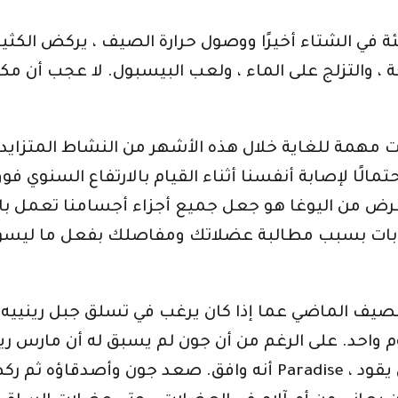
ئة في الشتاء أخيرًا ووصول حرارة الصيف ، يركض الكثير
جة ، والتزلج على الماء ، ولعب البيسبول. لا عجب أن 
صبحت مهمة للغاية خلال هذه الأشهر من النشاط المتزاي
لًا لإصابة أنفسنا أثناء القيام بالارتفاع السنوي فوق 
غرض من اليوغا هو جعل جميع أجزاء أجسامنا تعمل با
ت بسبب مطالبة عضلاتك ومفاصلك بفعل ما ليسوا على
 الصيف الماضي عما إذا كان يرغب في تسلق جبل رينيي
دم) والعودة في يوم واحد. على الرغم من أن جون لم يسبق له أن
أنه وافق. صعد جون وأصدقاؤه ثم ركضوا طوال الطريق. في ساحة