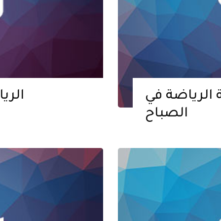
سة الرياضة في
الري
الصباح