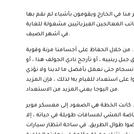
 منا في الخارج ويقومون بأشياء لم نقم بها
مكاتب المعالجين الفيزيائيين مشغولة للغاية
في أشهر الصيف.
د. من خلال الحفاظ على أجسامنا مرنة وقوية
جبل رينييه ، أو تأرجح نادي الجولف هذا ، أو
نسجام حتى نعمل بأفضل ما لدينا ولا نؤذي
 استعداد للقيام به! لذلك ، فإن المزيد
من اليوجا يعني المزيد من الاستعداد.
ه. كانت الخطة هي الصعود إلى معسكر موير
 مارس رياضة المشي لمسافات طويلة في حياته ، إلا
 انتظار سيارات Paradise ، مارس جون 30 دقيقة من اليوجا قبل أن يقود