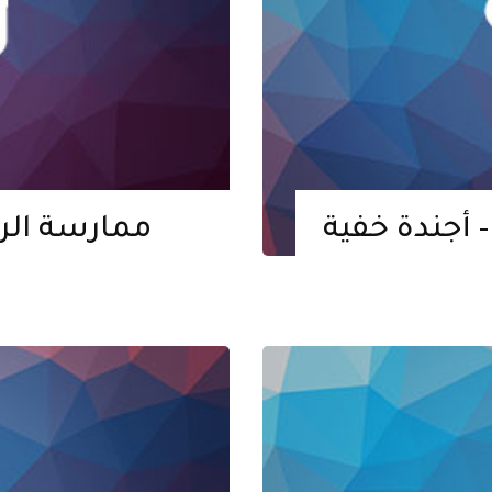
– أجندة خفية
ممارسة الر