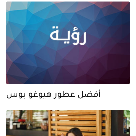
أفضل عطور هيوغو بوس